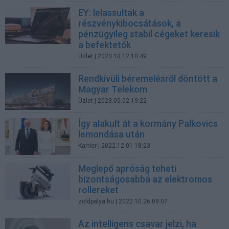
EY: lelassultak a
részvénykibocsátások, a
pénzügyileg stabil cégeket keresik
a befektetők
Üzlet
| 2023.10.12 10:49
Rendkívüli béremelésről döntött a
Magyar Telekom
Üzlet
| 2023.05.02 19:22
Így alakult át a kormány Palkovics
lemondása után
Karrier
| 2022.12.01 18:23
Meglepő apróság teheti
bizontságosabbá az elektromos
rollereket
zoldpalya.hu
| 2022.10.26 09:07
Az intelligens csavar jelzi, ha