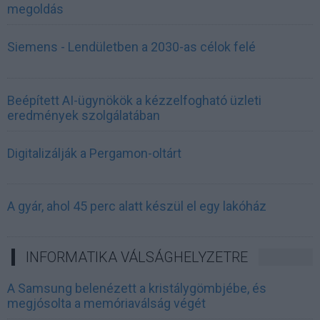
megoldás
Siemens - Lendületben a 2030-as célok felé
Beépített AI-ügynökök a kézzelfogható üzleti
eredmények szolgálatában
Digitalizálják a Pergamon-oltárt
A gyár, ahol 45 perc alatt készül el egy lakóház
INFORMATIKA VÁLSÁGHELYZETRE
A Samsung belenézett a kristálygömbjébe, és
megjósolta a memóriaválság végét