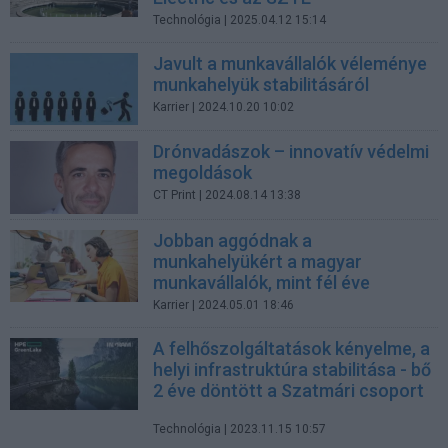
Technológia
| 2025.04.12 15:14
Javult a munkavállalók véleménye
munkahelyük stabilitásáról
Karrier
| 2024.10.20 10:02
Drónvadászok – innovatív védelmi
megoldások
CT Print
| 2024.08.14 13:38
Jobban aggódnak a
munkahelyükért a magyar
munkavállalók, mint fél éve
Karrier
| 2024.05.01 18:46
A felhőszolgáltatások kényelme, a
helyi infrastruktúra stabilitása - bő
2 éve döntött a Szatmári csoport
Technológia
| 2023.11.15 10:57