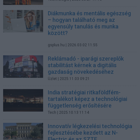
Diákmunka és mentális egészség
– hogyan található meg az
egyensúly tanulás és munka
között?
gsplus.hu
| 2026.03.02 11:55
Reklámadó - iparági szereplők
stabilitást kérnek a digitális
gazdaság növekedéséhez
Üzlet
| 2025.11.03 09:21
India stratégiai ritkaföldfém-
tartalékot képez a technológiai
függetlenség erősítésére
Tech
| 2025.10.13 11:14
Innovatív légkezelési technológia
fejlesztésébe kezdett az N-
Electric és az SZTE