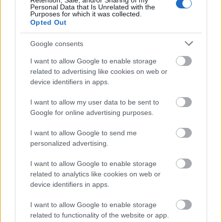
Retention, Sale, and/or Sharing of my
az élet kérdéseire
Personal Data that Is Unrelated with the
Purposes for which it was collected.
Céginfo
| 2015.11.10 12:41
Opted Out
Túl a tranzakciókon
Google consents
Üzlet
| 2015.03.05 08:00
I want to allow Google to enable storage
related to advertising like cookies on web or
device identifiers in apps.
I want to allow my user data to be sent to
Ellenőrizhetőbb felszámolás
Google for online advertising purposes.
Tech
| 2014.12.30 08:24
I want to allow Google to send me
personalized advertising.
Egy új, innovatív vállalati IT
rendszer, ami nem romlik el
I want to allow Google to enable storage
related to analytics like cookies on web or
Céginfo
| 2013.07.17 12:02
device identifiers in apps.
Kifogástalan
I want to allow Google to enable storage
multimédiastreaminget ígér a
related to functionality of the website or app.
ZyXEL új routere