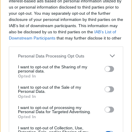
A fogyasztók továbbra is
interest-based ads based on personal information utilized by
aggódnak a „challenger” bankok
us or personal information disclosed to third parties prior to
stabilitása miatt
your opt-out. You may separately opt-out of the further
disclosure of your personal information by third parties on the
Céginfo
| 2020.04.29 11:18
IAB’s list of downstream participants. This information may
Az elektronikus
also be disclosed by us to third parties on the
IAB’s List of
kártyaszolgáltatások
Downstream Participants
that may further disclose it to other
kockázataira figyelmeztet a
third parties.
Nemzeti Bank
Please note that this website/app uses one or more Google
Personal Data Processing Opt Outs
Üzlet
| 2020.02.24 13:42
services and may gather and store information including but
not limited to your visit or usage behaviour. You may click to
I want to opt-out of the Sharing of my
Rugalmas munkavégzés, stabilitás
personal data.
grant or deny consent to Google and its third-party tags to
és alapfizetés
Opted In
use your data for below specified purposes in below Google
Karrier
| 2019.10.08 13:14
consent section.
I want to opt-out of the Sale of my
Personal Data.
Agilitás és stabilitás egyensúlya
Opted In
Üzlet
| 2016.11.16 12:30
I want to opt-out of processing my
Personal Data for Targeted Advertising.
Opted In
openSUSE Leap 42.1: új hibrid
I want to opt-out of Collection, Use,
Linux rendszer adja meg a választ