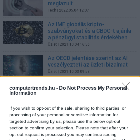
meglazult
Tech
| 2022.05.04 12:07
Az IMF globális kripto-
szabványokat és a CBDC-t ajánla
a pénzügyi stabilitás érdekében
Üzlet
| 2021.10.04 16:56
Az OECD jelentése szerint az AI
veszélyezteti az üzleti bizalmat
Üzlet
| 2021.10.03 09:53
Forró és hideg témák az
computertrends.hu -
Do Not Process My Personal
informatikában
Information
CIO
| 2021.04.20 09:21
If you wish to opt-out of the sale, sharing to third parties, or
Tisztára söpörjük terveink
processing of your personal or sensitive information for
padlását a járvány után
targeted advertising by us, please use the below opt-out
Üzlet
| 2021.04.03 08:56
section to confirm your selection. Please note that after your
opt-out request is processed you may continue seeing