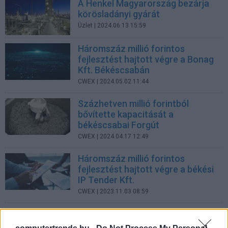
A Henkel Magyarország bezárja
körösladányi gyárát
Üzlet
| 2024.06.13 15:59
Háromszáz millió forintos
fejlesztést hajtott végre a Bonag
Kft. Békéscsabán
CWEX
| 2024.05.02 11:44
Százhetven millió forintból
bővítette kapacitását a
békéscsabai Forgút
CWEX
| 2024.04.17 12:49
Háromszáz millió forintos
fejlesztést hajtott végre a békési
IP Tender Kft.
CWEX
| 2023.11.03 08:59
Háromszáz millió forintos ipari
csarnok épül Békésen