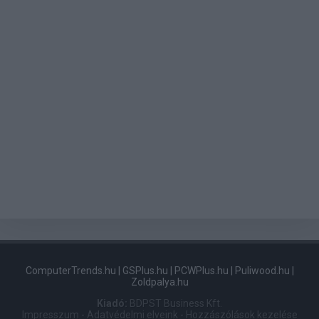
ComputerTrends.hu
|
GSPlus.hu
|
PCWPlus.hu
|
Puliwood.hu
|
Zoldpalya.hu
Kiadó:
BDPST Business Kft.
Impresszum
-
Adatvédelmi elveink
-
Hozzászólások kezelése