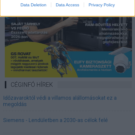
Data Deletion
Data Access
Privacy Policy
CÉGINFÓ HÍREK
Időzavaroktól védi a villamos alállomásokat ez a
megoldás
Siemens - Lendületben a 2030-as célok felé