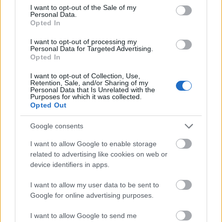
consent section.
I want to opt-out of the Sale of my
Félmilliárd forintos fejlesztést hajt
Personal Data.
végre a békési Optigép
Opted In
Üzlet
| 2022.06.18 15:52
I want to opt-out of processing my
Personal Data for Targeted Advertising.
Jogvédő csoportok az invazív
Opted In
arcfelismerő technológia
betiltására szólítanak fel
I want to opt-out of Collection, Use,
Retention, Sale, and/or Sharing of my
Biztonság
| 2021.06.11 18:51
Personal Data that Is Unrelated with the
Purposes for which it was collected.
Opted Out
Viszik, ami mozdítható
Biztonság
| 2019.04.26 15:57
Google consents
I want to allow Google to enable storage
Flört a drónnal
related to advertising like cookies on web or
device identifiers in apps.
Maestro
| 2014.11.19 08:16
I want to allow my user data to be sent to
Google for online advertising purposes.
Go Digital!
IDG News
| 2011.05.13 14:00
I want to allow Google to send me