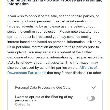
computertrends.hu -
Do Not Process My Personal
Information
CWEX
| 2023.09.20 10:03
Befejeződött az újgenerációs
If you wish to opt-out of the sale, sharing to third parties, or
szélessávú hálózatok fejlesztése
processing of your personal or sensitive information for
a Békési járásban
targeted advertising by us, please use the below opt-out
Távközlés
| 2023.06.27 19:45
section to confirm your selection. Please note that after your
opt-out request is processed you may continue seeing
Ilyen hatással volt a M44-es
interest-based ads based on personal information utilized by
gyorsforgalmi út a békési
us or personal information disclosed to third parties prior to
vállalkozásokra
your opt-out. You may separately opt-out of the further
disclosure of your personal information by third parties on the
Üzlet
| 2023.04.23 19:57
IAB’s list of downstream participants. This information may
Több mint félmilliárd forintból
also be disclosed by us to third parties on the
IAB’s List of
bővített a békési Optigép
Downstream Participants
that may further disclose it to other
third parties.
CWEX
| 2023.03.07 07:34
Please note that this website/app uses one or more Google
Personal Data Processing Opt Outs
Több mint négymilliárd forintos
services and may gather and store information including but
foglalkoztatási program indult
not limited to your visit or usage behaviour. You may click to
I want to opt-out of the Sharing of my
Békés megyében
personal data.
grant or deny consent to Google and its third-party tags to
Opted In
Karrier
| 2022.10.06 07:13
use your data for below specified purposes in below Google