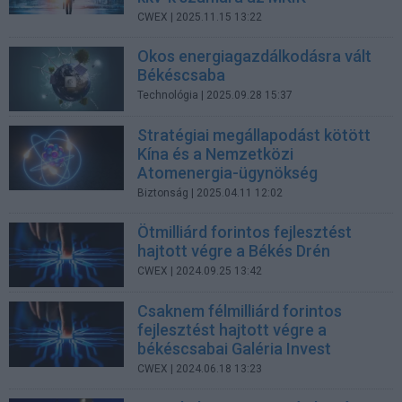
CWEX
| 2025.11.15 13:22
Okos energiagazdálkodásra vált
Békéscsaba
Technológia
| 2025.09.28 15:37
Stratégiai megállapodást kötött
Kína és a Nemzetközi
Atomenergia-ügynökség
Biztonság
| 2025.04.11 12:02
Ötmilliárd forintos fejlesztést
hajtott végre a Békés Drén
CWEX
| 2024.09.25 13:42
Csaknem félmilliárd forintos
fejlesztést hajtott végre a
békéscsabai Galéria Invest
CWEX
| 2024.06.18 13:23