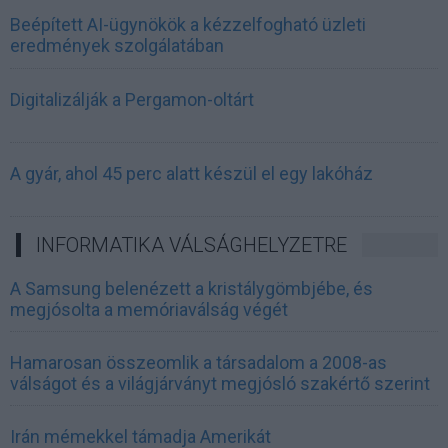
Beépített AI-ügynökök a kézzelfogható üzleti
eredmények szolgálatában
Digitalizálják a Pergamon-oltárt
A gyár, ahol 45 perc alatt készül el egy lakóház
INFORMATIKA VÁLSÁGHELYZETRE
A Samsung belenézett a kristálygömbjébe, és
megjósolta a memóriaválság végét
Hamarosan összeomlik a társadalom a 2008-as
válságot és a világjárványt megjósló szakértő szerint
Irán mémekkel támadja Amerikát