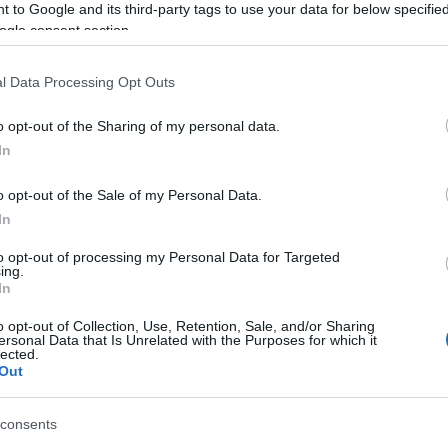
 to Google and its third-party tags to use your data for below specifi
ogle consent section.
tás után felpöröghet a
lási piac
l Data Processing Opt Outs
5:46
sét hozhat a kormányváltás, de a cégfelvásárlások
o opt-out of the Sharing of my personal data.
 tudatos átvilágítás.
In
AI használatáról az olasz ex-
o opt-out of the Sale of my Personal Data.
orld
In
.02 08:40
to opt-out of processing my Personal Data for Targeted
atta a pár éve már DigitalWorld néven futó olasz
ing.
ál, hogyan használ mesterséges intelligenciát az
In
hol húzza meg a határokat.
o opt-out of Collection, Use, Retention, Sale, and/or Sharing
ersonal Data that Is Unrelated with the Purposes for which it
az AI gazdasági értékteremtése a
lected.
 teheti ki hazánkban 2030-ig
Out
1:49
consents
mpany elemzése szerint Magyarország gazdasága
kezett: a foglalkoztatás bővülése helyett csak a