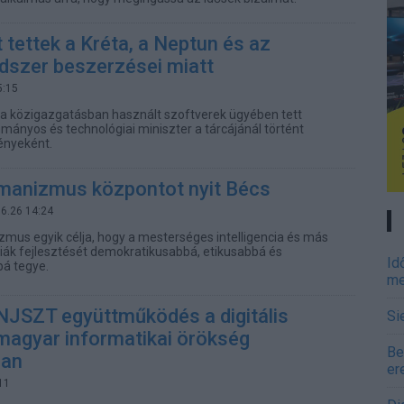
t tettek a Kréta, a Neptun és az
dszer beszerzései miatt
5:15
a közigazgatásban használt szoftverek ügyében tett
ományos és technológiai miniszter a tárcájánál történt
ényeként.
umanizmus központot nyit Bécs
06.26 14:24
izmus egyik célja, hogy a mesterséges intelligencia és más
ógiák fejlesztését demokratikusabbá, etikusabbá és
Id
á tegye.
me
NJSZT együttműködés a digitális
Si
magyar informatikai örökség
Be
ban
er
11