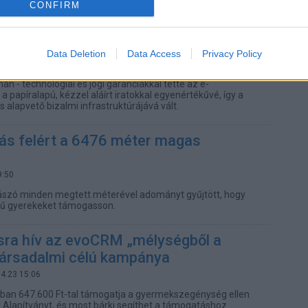
CONFIRM
us dokumentumok kora: hogyan vált
gyenértékűvé a digitális aláírás?
.27 10:00
Data Deletion
Data Access
Privacy Policy
láírás - különösen a minősített forma az EU-s eIDAS
 - technológiai és jogi garanciákkal tette az e-
papíralapú, kézzel aláírt iratokkal egyenértékűvé, így a
és alapvető bizalmi infrastruktúrájává vált.
más felért a 6476 méter magas
9:50
zó minden megtett méterével adományt gyűjtött, hogy
tű gyerekeket támogasson.
ra hív az evoCRM „mélységből a
ársadalmi célú kampánya
04.23 15:06
an 647.600 Ft-tal támogatja a gyermekszegénység ellen
Alapítványt, és most bárki segíthet a támogatáshoz