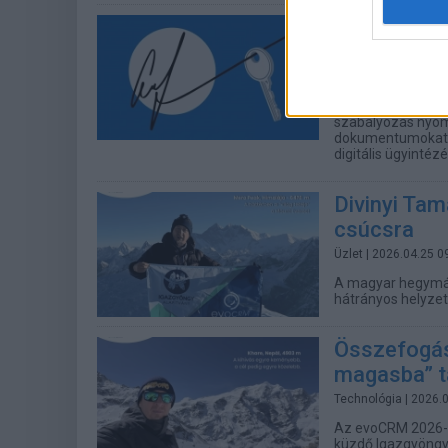
Elektronik
jogilag is e
Biztonság
| 2026.04
Az elektronikus a
szabályozás nyomán
dokumentumokat a 
digitális ügyintéz
Divinyi Ta
csúcsra
Üzlet
| 2026.04.25 0
A magyar hegymás
hátrányos helyze
Összefogás
magasba” t
Technológia
| 2026.
Az evoCRM 2026-b
küzdő Igazgyöngy 