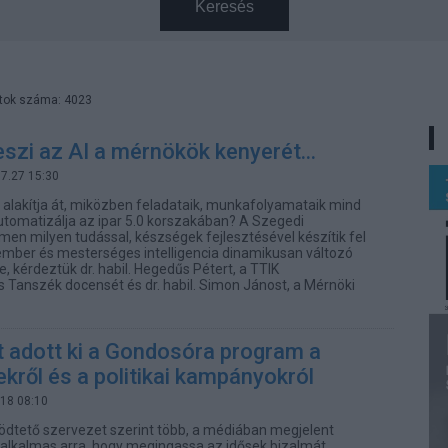
Keresés
atok száma: 4023
szi az AI a mérnökök kenyerét...
07.27 15:30
t alakítja át, miközben feladataik, munkafolyamataik mind
tomatizálja az ipar 5.0 korszakában? A Szegedi
 milyen tudással, készségek fejlesztésével készítik fel
ember és mesterséges intelligencia dinamikusan változó
 kérdeztük dr. habil. Hegedűs Pétert, a TTIK
s Tanszék docensét és dr. habil. Simon Jánost, a Mérnöki
 adott ki a Gondosóra program a
kről és a politikai kampányokról
.18 08:10
dtető szervezet szerint több, a médiában megjelent
és alkalmas arra, hogy megingassa az idősek bizalmát.