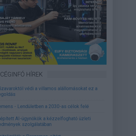
CÉGINFÓ HÍREK
őzavaroktól védi a villamos alállomásokat ez a
goldás
emens - Lendületben a 2030-as célok felé
épített AI-ügynökök a kézzelfogható üzleti
edmények szolgálatában