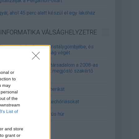
gitalizálják a Pergamon-oltárt
gyár, ahol 45 perc alatt készül el egy lakóház
INFORMATIKA VÁLSÁGHELYZETRE
Samsung belenézett a kristálygömbjébe, és
gjósolta a memóriaválság végét
marosan összeomlik a társadalom a 2008-as
lságot és a világjárványt megjósló szakértő
sonal or
erint
ection to
ou may
án mémekkel támadja Amerikát
 personal
out of the
án célkeresztbe vette a techóriásokat
 downstream
B’s List of
mét feszül a hidegháborús húr
er and store
to grant or