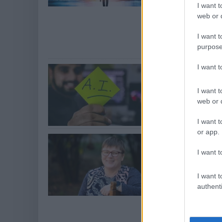
termelékenységre 
I want t
mesterséges intel
web or d
érhetőek el - a jó
értéket jelenthet
I want t
gazdaság lehetős
területeket, ahol 
purpose
I want 
3,4 millió 
Technológia
| 2026.
I want t
Az amerikai GSA 
web or d
kormányzati vásár
olcsóbbá, hanem g
I want t
or app.
SZTE Mezőg
magánéletük
I want t
Technológia
| 2026.
I want t
...de ezzel nemcs
authenti
természeti környez
agrárszektor digit
projektekről kér
Mezőgazdasági Ka