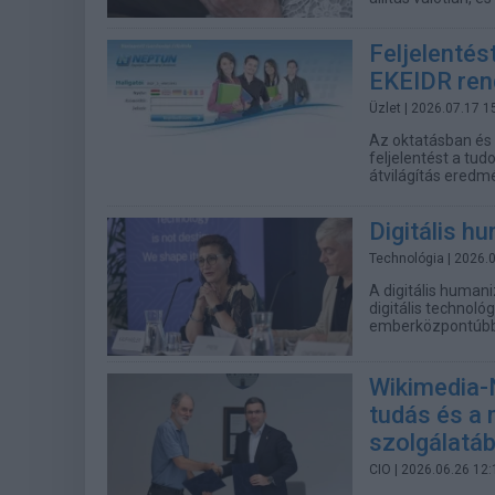
Feljelentés
EKEIDR ren
Üzlet
| 2026.07.17 1
Az oktatásban és 
feljelentést a tud
átvilágítás eredm
Digitális h
Technológia
| 2026.
A digitális human
digitális technol
emberközpontúbb
Wikimedia-
tudás és a 
szolgálatá
CIO
| 2026.06.26 12: