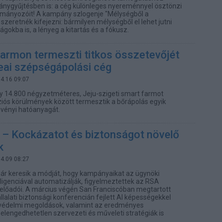
nygyűjtésben is: a cég különleges nyereménnyel ösztönzi
ományozóit! A kampány szlogenje "Mélységből a
zeretnék kifejezni: bármilyen mélységből el lehet jutni
okba is, a lényeg a kitartás és a fókusz.
armon termeszti titkos összetevőjét
eai szépségápolási cég
04.16 09:07
y 14.800 négyzetméteres, Jeju-szigeti smart farmot
íziós körülmények között termesztik a bőrápolás egyik
övényi hatóanyagát.
– Kockázatot és biztonságot növelő
k
04.09 08:27
ár keresik a módját, hogy kampányaikat az ügynöki
ligenciával automatizálják, figyelmeztettek az RSA
előadói. A március végén San Franciscóban megtartott
lalati biztonsági konferencián fejlett AI képességekkel
ervédelmi megoldások, valamint az eredményes
lengedhetetlen szervezeti és műveleti stratégiák is