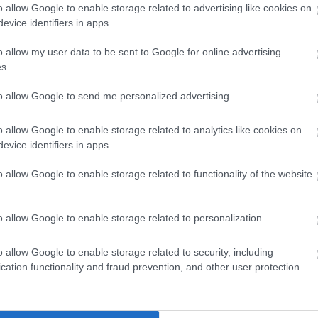
épülő gazdasági fejlődés lehet sikeres, és ebben a
o allow Google to enable storage related to advertising like cookies on
ligenciára (AI) támaszkodva jelentős eredmények
evice identifiers in apps.
l átgondolt stratégia akár a GDP 6-7%-ának megfelelő
 2030-ig. A McKinsey hamarosan megjelenő, a magyar
o allow my user data to be sent to Google for online advertising
égeire fókuszáló tanulmánya azonosítja azokat a
az AI a növekedés motorjává válhat.
s.
to allow Google to send me personalized advertising.
állami dolgozó kap AI-hozzáférést
05.17 08:42
o allow Google to enable storage related to analytics like cookies on
OneGov programja megmutatja, hogyan lehet a
evice identifiers in apps.
lóerőt egyetlen ügyfélként kezelni - és ezzel nemcsak
yorsabbá is tenni az AI-bevezetést.
o allow Google to enable storage related to functionality of the website
azdasági Kar – A teheneknek nincs
...
o allow Google to enable storage related to personalization.
05.12 15:32
o allow Google to enable storage related to security, including
ak a tejgazdaság, hanem maga az állatállomány és a
cation functionality and fraud prevention, and other user protection.
et is sokat nyer. Dr. habil. Mikó Edit dékán asszonyt az
ális átalakulásáról, valamint kutatási-fejlesztési
deztük, amelyeken a Szegedi Tudományegyetem
ra partnereivel közösen dolgozik.