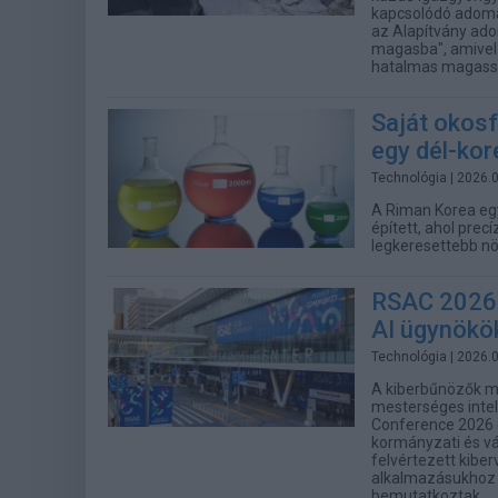
kapcsolódó adomá
az Alapítvány ad
magasba", amivel s
hatalmas magasság
Saját okosf
egy dél-kor
Technológia
| 2026.
A Riman Korea eg
épített, ahol prec
legkeresettebb n
RSAC 2026 
AI ügynökö
Technológia
| 2026.
A kiberbűnözők m
mesterséges intel
Conference 2026 
kormányzati és vál
felvértezett kib
alkalmazásukhoz e
bemutatkoztak.