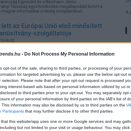
Di
arország Egyesület és a Neumann János
nyi Társaság együttműködési megállapodást kötött a
 a magyar informatikai örökség szolgálatában.
A 
lett az Európai Unió első minősített
anúsítvány-szolgáltatója
.15 06:32
A 
ösen azokban az esetekben hozhat érdemi
me
l a digitális ügyintézés eddig azért akadt el vagy lassult le,
rends.hu -
Do Not Process My Personal Information
kus aláírás mellett további jogosultsági dokumentumokat
Ha
 manuálisan ellenőrizni.
vá
to opt-out of the sale, sharing to third parties, or processing of your per
sz
formation for targeted advertising by us, please use the below opt-out s
k a célegyenesben: felkészült a piac a
r selection. Please note that after your opt-out request is processed y
agy vizsgájára?
Ir
eing interest-based ads based on personal information utilized by us or
.12 09:29
disclosed to third parties prior to your opt-out. You may separately opt-
Ir
losure of your personal information by third parties on the IAB’s list of
ridő közeledtével egyre sürgetőbb kérdés, hogy az érintett
. This information may also be disclosed by us to third parties on the
IA
lesznek-e teljesíteni a NIS2 által előírt első kiberbiztonsági
Is
ományos és Technológiai Minisztérium kezdeményezésére
Participants
that may further disclose it to other third parties.
ásul fontos változások is hatályba lépnek többek között az
ozóan, ami új helyzetet teremt ezen a piacon. A jelenlegi
 that this website/app uses one or more Google services and may gath
yakoribb problémákról és a szabályozás jövőjéről Zala
including but not limited to your visit or usage behaviour. You may click 
nsági szakértőt kérdeztük.