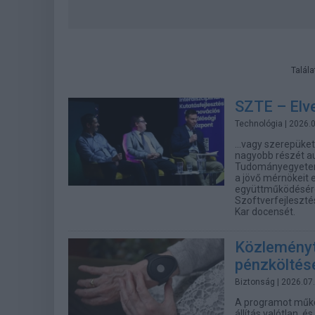
Talál
SZTE – Elve
Technológia
| 2026.
...vagy szerepüke
nagyobb részét au
Tudományegyetemen
a jövő mérnökeit 
együttműködésére,
Szoftverfejleszté
Kar docensét.
Közleményt
pénzköltése
Biztonság
| 2026.07
A programot műkö
állítás valótlan, 