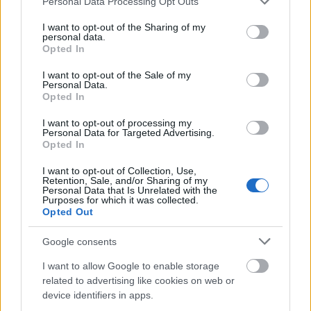
Personal Data Processing Opt Outs
Adjon nevet az új
services and may gather and store information including but
szuperszámítógépnek!
not limited to your visit or usage behaviour. You may click to
I want to opt-out of the Sharing of my
Biztonság
| 2014.11.03 18:55
personal data.
grant or deny consent to Google and its third-party tags to
Opted In
use your data for below specified purposes in below Google
Watson már mindenkié
consent section.
I want to opt-out of the Sale of my
Üzlet
| 2014.09.23 17:30
Personal Data.
Opted In
I want to opt-out of processing my
Amit megosztasz, azzá leszel
Personal Data for Targeted Advertising.
Opted In
Üzlet
| 2014.06.01 16:24
I want to opt-out of Collection, Use,
Retention, Sale, and/or Sharing of my
Beszáll Watson a genomikai
Personal Data that Is Unrelated with the
Purposes for which it was collected.
orvoslásba
Opted Out
Tech
| 2014.03.25 08:10
Google consents
Elkelt az IBM szerverrészlege
I want to allow Google to enable storage
Üzlet
| 2014.01.23 15:00
related to advertising like cookies on web or
device identifiers in apps.