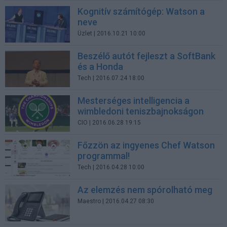
Kognitív számítógép: Watson a
neve
Üzlet
| 2016.10.21 10:00
Beszélő autót fejleszt a SoftBank
és a Honda
Tech
| 2016.07.24 18:00
Mesterséges intelligencia a
wimbledoni teniszbajnokságon
CIO
| 2016.06.28 19:15
Főzzön az ingyenes Chef Watson
programmal!
Tech
| 2016.04.28 10:00
Az elemzés nem spórolható meg
Maestro
| 2016.04.27 08:30