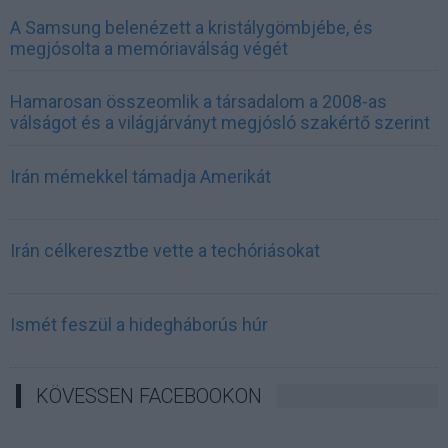
A Samsung belenézett a kristálygömbjébe, és
megjósolta a memóriaválság végét
Hamarosan összeomlik a társadalom a 2008-as
válságot és a világjárványt megjósló szakértő szerint
Irán mémekkel támadja Amerikát
Irán célkeresztbe vette a techóriásokat
Ismét feszül a hidegháborús húr
KÖVESSEN FACEBOOKON