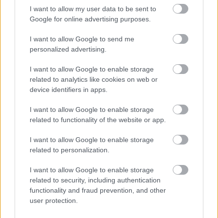
Az IBM megalapította a Watson
I want to allow my user data to be sent to
Group-ot
Google for online advertising purposes.
Tech
| 2014.01.16 12:09
I want to allow Google to send me
IBM launches business unit to
personalized advertising.
make Watson a moneymaker
IDG News
| 2014.01.09 09:03
I want to allow Google to enable storage
related to analytics like cookies on web or
Tanuló gépek formálják majd
device identifiers in apps.
mindennapjainkat
Tech
| 2013.12.20 16:50
I want to allow Google to enable storage
related to functionality of the website or app.
Felhőbe költözik Watson
I want to allow Google to enable storage
Tech
| 2013.12.05 18:48
related to personalization.
I want to allow Google to enable storage
IBM's Watson could get even
related to security, including authentication
smarter with Power8 chip
functionality and fraud prevention, and other
IDG News
| 2013.08.27 11:00
user protection.
IBM szerint a jövő