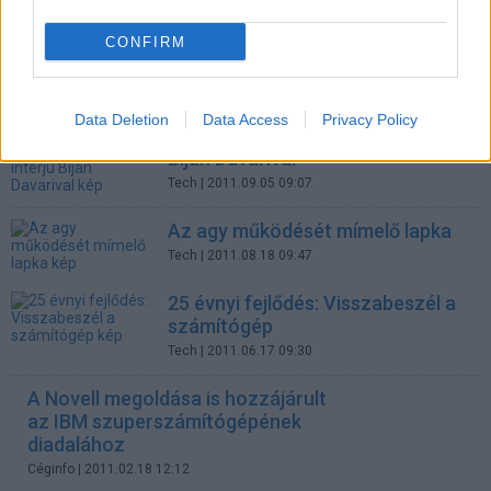
Tech
| 2011.12.20 11:10
CONFIRM
Kérdések kulcsszavak helyett
Tech
| 2011.10.05 09:19
Data Deletion
Data Access
Privacy Policy
IBM és a szabadalmak - interjú
Bijan Davarival
Tech
| 2011.09.05 09:07
Az agy működését mímelő lapka
Tech
| 2011.08.18 09:47
25 évnyi fejlődés: Visszabeszél a
számítógép
Tech
| 2011.06.17 09:30
A Novell megoldása is hozzájárult
az IBM szuperszámítógépének
diadalához
Céginfo
| 2011.02.18 12:12