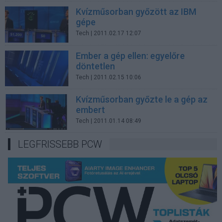
Kvízműsorban győzött az IBM
gépe
Tech
| 2011.02.17 12:07
Ember a gép ellen: egyelőre
döntetlen
Tech
| 2011.02.15 10:06
Kvízműsorban győzte le a gép az
embert
Tech
| 2011.01.14 08:49
LEGFRISSEBB PCW