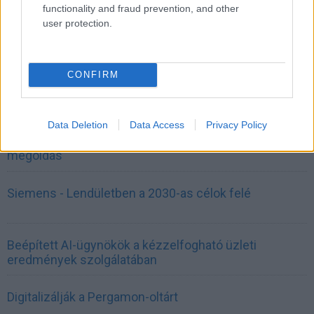
functionality and fraud prevention, and other
user protection.
CONFIRM
CÉGINFÓ HÍREK
Data Deletion
Data Access
Privacy Policy
Időzavaroktól védi a villamos alállomásokat ez a
megoldás
Siemens - Lendületben a 2030-as célok felé
Beépített AI-ügynökök a kézzelfogható üzleti
eredmények szolgálatában
Digitalizálják a Pergamon-oltárt