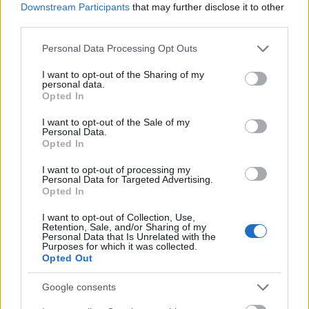
Downstream Participants
that may further disclose it to other
Tech
| 2008.12.29 13:29
third parties.
Vesztegetés a Wikipédiánál?
Please note that this website/app uses one or more Google
Personal Data Processing Opt Outs
Üzlet
| 2008.03.13 12:05
services and may gather and store information including but
not limited to your visit or usage behaviour. You may click to
I want to opt-out of the Sharing of my
A Wi-Fi virus outbreak?
personal data.
grant or deny consent to Google and its third-party tags to
Opted In
IDG News
| 2008.01.04 15:51
use your data for below specified purposes in below Google
consent section.
I want to opt-out of the Sale of my
Félrekönyvelt részvényopciók az
Personal Data.
Nvidiánál
Opted In
Üzlet
| 2006.08.11 13:07
I want to opt-out of processing my
Personal Data for Targeted Advertising.
23 milliárdot hozott Indiának az
Opted In
outsorcing
I want to opt-out of Collection, Use,
Üzlet
| 2006.06.02 10:53
Retention, Sale, and/or Sharing of my
Personal Data that Is Unrelated with the
Purposes for which it was collected.
Intel: közösségi PC Indiának
Opted Out
Üzlet
| 2006.04.04 01:51
Google consents
LEGFRISSEBB PCW