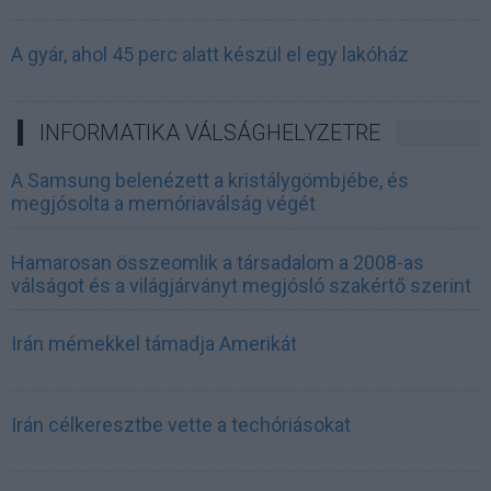
A gyár, ahol 45 perc alatt készül el egy lakóház
INFORMATIKA VÁLSÁGHELYZETRE
A Samsung belenézett a kristálygömbjébe, és
megjósolta a memóriaválság végét
Hamarosan összeomlik a társadalom a 2008-as
válságot és a világjárványt megjósló szakértő szerint
Irán mémekkel támadja Amerikát
Irán célkeresztbe vette a techóriásokat