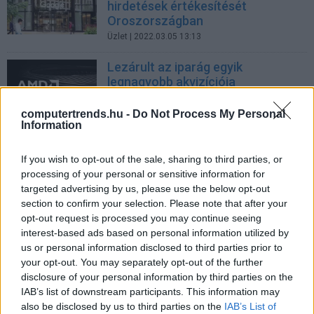
hirdetések értékesítését
Oroszországban
Üzlet
| 2022.03.05 13:13
Lezárult az iparág egyik
legnagyobb akvizíciója
Üzlet
| 2022.02.15 20:33
computertrends.hu -
Do Not Process My Personal
Information
Szuperversenytársak a
médiapiacon
If you wish to opt-out of the sale, sharing to third parties, or
Üzlet
| 2018.06.14 08:32
processing of your personal or sensitive information for
targeted advertising by us, please use the below opt-out
section to confirm your selection. Please note that after your
opt-out request is processed you may continue seeing
A Google leszólta az online
interest-based ads based on personal information utilized by
médiát
us or personal information disclosed to third parties prior to
Tech
| 2010.04.12 22:36
your opt-out. You may separately opt-out of the further
disclosure of your personal information by third parties on the
Per előnézeti kép miatt a Google,
IAB’s list of downstream participants. This information may
az Apple és a Microsoft ellen
also be disclosed by us to third parties on the
IAB’s List of