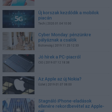
Új korszak kezdődik a mobilok
piacán
Tech
| 2020.01.04 10:00
Cyber Monday: pénzünkre
pályáznak a csalók
Biztonság
| 2019.11.25 12:33
Jó hírek a PC-piacról
CIO
| 2019.07.12 18:38
Az Apple az új Nokia?
Üzlet
| 2019.01.07 08:00
Stagnáló iPhone-eladások
ellenére rekordbevétel az Apple-
nél