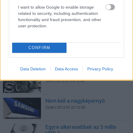
Tech
| 2013.07.29 08:30
I want to allow Google to enable storage
related to security, including authentication
functionality and fraud prevention, and other
Csak lassan indul be az Ultra HD
user protection.
Tech
| 2013.07.27 11:00
Mindenhol katasztrófát jelent a
CONFIRM
PC
Tech
| 2013.07.25 08:30
Data Deletion
Data Access
Privacy Policy
Nagy bajban a kínai tévépiac
Tech
| 2013.07.24 12:00
Nem kell a nagyképernyő
Üzlet
| 2013.07.23 12:00
Egyre sikeresebbek az 5 millis