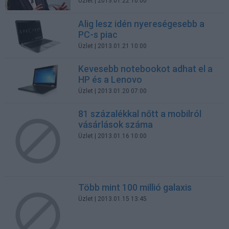
Üzlet
| 2013.01.22 10:00
Alig lesz idén nyereségesebb a
PC-s piac
Üzlet
| 2013.01.21 10:00
Kevesebb notebookot adhat el a
HP és a Lenovo
Üzlet
| 2013.01.20 07:00
81 százalékkal nőtt a mobilról
vásárlások száma
Üzlet
| 2013.01.16 10:00
Több mint 100 millió galaxis
Üzlet
| 2013.01.15 13:45