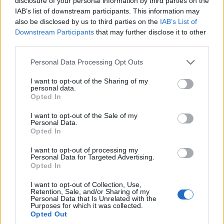
disclosure of your personal information by third parties on the
IAB’s list of downstream participants. This information may
381 millió tablet egy év alatt
also be disclosed by us to third parties on the
IAB’s List of
Tech
| 2013.08.13 15:00
Downstream Participants
that may further disclose it to other
third parties.
Egyre több memóriát veszünk
Please note that this website/app uses one or more Google
Personal Data Processing Opt Outs
services and may gather and store information including but
Tech
| 2013.08.12 08:30
not limited to your visit or usage behaviour. You may click to
I want to opt-out of the Sharing of my
personal data.
grant or deny consent to Google and its third-party tags to
Opted In
use your data for below specified purposes in below Google
consent section.
I want to opt-out of the Sale of my
Personal Data.
Opted In
Nem örül a Samsung
Tech
| 2013.08.11 11:00
I want to opt-out of processing my
Personal Data for Targeted Advertising.
Opted In
Tovább emelkednek a tabletek
I want to opt-out of Collection, Use,
eladásai
Retention, Sale, and/or Sharing of my
Personal Data that Is Unrelated with the
Tech
| 2013.08.09 12:00
Purposes for which it was collected.
Opted Out
Özönlenek a tabletek