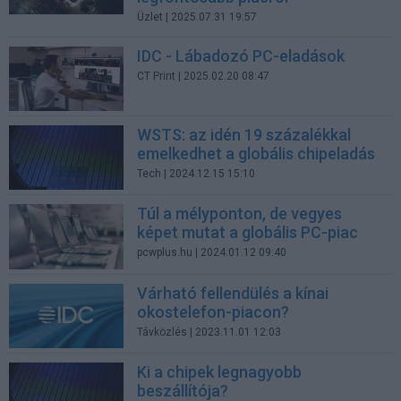
Üzlet
| 2025.07.31 19:57
IDC - Lábadozó PC-eladások
CT Print
| 2025.02.20 08:47
WSTS: az idén 19 százalékkal
emelkedhet a globális chipeladás
Tech
| 2024.12.15 15:10
Túl a mélyponton, de vegyes
képet mutat a globális PC-piac
pcwplus.hu
| 2024.01.12 09:40
Várható fellendülés a kínai
okostelefon-piacon?
Távközlés
| 2023.11.01 12:03
Ki a chipek legnagyobb
beszállítója?