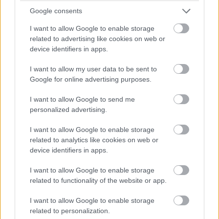
Tech
| 2013.08.07 12:00
Google consents
I want to allow Google to enable storage
related to advertising like cookies on web or
Senki nem akar új tévét
device identifiers in apps.
Tech
| 2013.08.02 08:30
I want to allow my user data to be sent to
Google for online advertising purposes.
Megint javulásban reménykedik a
PC-s piac
I want to allow Google to send me
Üzlet
| 2013.08.01 08:30
personalized advertising.
Remek hír a Windows XP halála
I want to allow Google to enable storage
Üzlet
| 2013.07.31 15:00
related to analytics like cookies on web or
device identifiers in apps.
Kínában még kell a monitor
I want to allow Google to enable storage
related to functionality of the website or app.
Tech
| 2013.07.30 08:30
I want to allow Google to enable storage
related to personalization.
Összemegy a merevlemezpiac