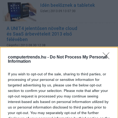
Idén beelőznek a tabletek
Üzlet
| 2013.09.13 07:30
A UNIT4 jelentősen növelte cloud
és SaaS árbevételeit 2013 első
félévében
Céginfo
| 2013.08.30 12:38
Évtizedes mélyponton a
computertrends.hu -
Do Not Process My Personal
Information
nyomtatópiac
Üzlet
| 2013.08.29 20:00
If you wish to opt-out of the sale, sharing to third parties, or
Hasít az online kereskedelem
processing of your personal or sensitive information for
Kínában
targeted advertising by us, please use the below opt-out
section to confirm your selection. Please note that after your
Üzlet
| 2013.08.21 16:30
opt-out request is processed you may continue seeing
interest-based ads based on personal information utilized by
Jól fogynak az SSD-k
us or personal information disclosed to third parties prior to
Tech
| 2013.08.14 12:00
your opt-out. You may separately opt-out of the further