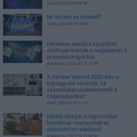
Tech
| 2023.08.04 08:44
Mi történt az Intelnél?
Üzlet
| 2023.05.03 10:48
Hatalmas kaszára készültek,
csúfosan bukták a negyedévet a
processzorgyártók
pcwplus.hu
| 2023.02.11 11:50
A Gartner szerint 2022-ben a
legnagyobb vásárlók 7,6
százalékkal csökkentették a
chipkiadásokat
Üzlet
| 2023.02.07 17:02
Inkább kibírjuk a régi mobillal:
brutálisan visszaestek az
okostelefon-eladások
pcwplus.hu
| 2022.10.23 06:50