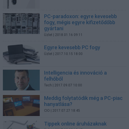
PC-paradoxon: egyre kevesebb
fogy, mégis egyre kifizetődőbb
gyártani
Üzlet
| 2018.01.16 09:11
Egyre kevesebb PC fogy
Üzlet
| 2017.10.15 18:00
Intelligencia és innováció a
felhőből
Tech
| 2017.09.07 10:00
Meddig folytatódik még a PC-piac
hanyatlása?
CIO
| 2017.07.27 18:45
Tippek online áruházaknak