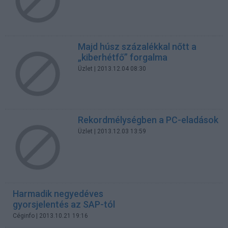
Majd húsz százalékkal nőtt a
„kiberhétfő” forgalma
Üzlet
| 2013.12.04 08:30
Rekordmélységben a PC-eladások
Üzlet
| 2013.12.03 13:59
Harmadik negyedéves
gyorsjelentés az SAP-tól
Céginfo
| 2013.10.21 19:16