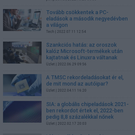
Tovább csökkentek a PC-
eladások a második negyedévben
a világon
Tech
| 2022.07.11 12:54
Szankciós hatás: az oroszok
kalóz Microsoft-termékek után
kajtatnak és Linuxra váltanak
Üzlet
| 2022.06.29 09:56
A TMSC rekordeladásokat ér el,
de mit mond az autóipar?
Üzlet
| 2022.04.11 16:20
SIA: a globális chipeladások 2021-
ben rekordot értek el, 2022-ben
pedig 8,8 százalékkal nőnek
Üzlet
| 2022.02.17 20:03