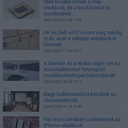
Idén tovább nőnek a chip-
eladások, de a kockázatok is
emelkednek
Tech
| 2022.01.04 17:52
HP és Dell: a PC-boom még mindig
erős, amit a vállalati eladások is
fűtenek
Tech
| 2021.11.24 18:17
A Daimler és a Nokia véget vet az
autóeladásokat fenyegető
mobiltechnológiai háborújának
Üzlet
| 2021.06.02 16:14
Nagy hullámvasútra kerültek az
okoseszközök
Üzlet
| 2020.11.18 15:49
Hat éve csendben csökkennek az
iPhone-eladások