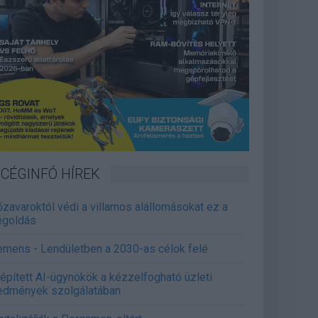
CÉGINFÓ HÍREK
őzavaroktól védi a villamos alállomásokat ez a
goldás
emens - Lendületben a 2030-as célok felé
épített AI-ügynökök a kézzelfogható üzleti
edmények szolgálatában