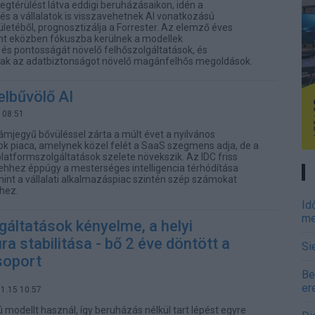
egtérülést látva eddigi beruházásaikon, idén a
 és a vállalatok is visszavehetnek AI vonatkozású
ületéből, prognosztizálja a Forrester. Az elemző éves
int eközben fókuszba kerülnek a modellek
s pontosságát növelő felhőszolgáltatások, és
nak az adatbiztonságot növelő magánfelhős megoldások.
elbűvölő AI
 08:51
mjegyű bővüléssel zárta a múlt évet a nyilvános
ok piaca, amelynek közel felét a SaaS szegmens adja, de a
latformszolgáltatások szelete növekszik. Az IDC friss
t ehhez éppúgy a mesterséges intelligencia térhódítása
 mint a vállalati alkalmazáspiac szintén szép számokat
hez.
Id
me
gáltatások kényelme, a helyi
ra stabilitása - bő 2 éve döntött a
Si
soport
Be
er
11.15 10:57
 modellt használ, így beruházás nélkül tart lépést egyre