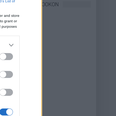
B’s List of
KÖVESSEN FACEBOOKON
er and store
to grant or
ed purposes