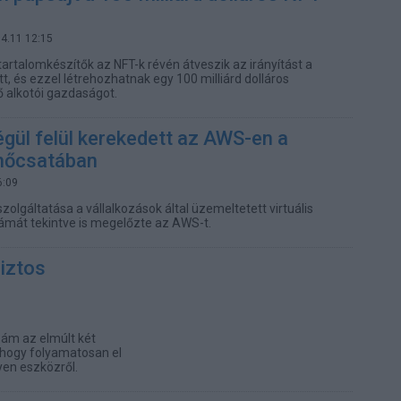
04.11 12:15
artalomkészítők az NFT-k révén átveszik az irányítást a
tt, és ezzel létrehozhatnak egy 100 milliárd dolláros
 alkotói gazdaságot.
gül felül kerekedett az AWS-en a
lhőcsatában
6:09
zolgáltatása a vállalkozások által üzemeltetett virtuális
ámát tekintve is megelőzte az AWS-t.
iztos
, ám az elmúlt két
, hogy folyamatosan el
yen eszközről.