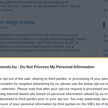
Di
kai igényeivel az elsősorban épületgépészeti
rt, de a tej-, malom- és autóiparban is sikert sikerre
A 
 csoport.
őbe megy a pénz
 10:17
ségek és a karcsúsodó keretek ellenére az európai
A 
s a következő években sem fogják vissza magukat, amikor
me
lgáltatásokra költenek - adott előrejelzést az IDC. A
ábbra is a szoftverszolgáltatások vonzzák, míg a
Ha
latformszolgáltatásokra fordított költés növekedhet.
vá
sz
latformhíd a komplexitás felett
rends.hu -
Do Not Process My Personal Information
 20:23
Ir
yezetük modernizálásához a vállalatok helyi rendszereiket
to opt-out of the sale, sharing to third parties, or processing of your per
Ir
őszolgáltatásokkal kapcsolhatják össze vagy felhőbe vihetik,
 három megközelítés bármely kombinációját vagy
formation for targeted advertising by us, please use the below opt-out s
anszformáció mindig összetett folyamat - mutatott rá
Is
r selection. Please note that after your opt-out request is processed y
ében a Kyndryl. A bonyolult feladat megoldását az IT
eing interest-based ads based on personal information utilized by us or
lgáltató nyílt platformmal segíti, amelyen az üzemeltetési
s intelligenciával és iparági szakértelemmel találkoznak.
disclosed to third parties prior to your opt-out. You may separately opt-
losure of your personal information by third parties on the IAB’s list of