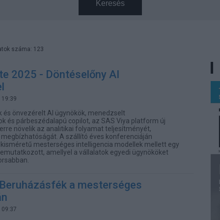
Keresés
atok száma: 123
te 2025 - Döntéselőny AI
l
 19:39
k és önvezérelt AI ügynökök, menedzselt
ok és párbeszédalapú copilot, az SAS Viya platform új
re növelik az analitikai folyamat teljesítményét,
megbízhatóságát. A szállító éves konferenciáján
 kisméretű mesterséges intelligencia modellek mellett egy
bemutatkozott, amellyel a vállalatok egyedi ügynököket
orsabban.
- Beruházásfék a mesterséges
án
 09:37