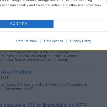
dhet a leggyorsabb ütemben a mesterséges intelligencia
cation functionality and fraud prevention, and other user protection.
 előrejelzése szerint. A szoftveres és hardveres
mai mértékben fokozó AI világszerte a rendszerek
k, így piaca is ellenállóbb a mostani makrogazdasági
mben, mint más technológiáké.
CONFIRM
er 2022 - Privát felhő programozva
 10:22
Data Deletion
Data Access
Privacy Policy
galmasan méretezhető és fogyasztás alapján számlázott
ltatással bővítette GreenLake portfólióját a HPE. A cég
án a biztonsági mentéstől kezdve a hiperkonvergens
j felhőszolgáltatások és iparági megoldások, valamint
szorokkal érkező szerverek is bemutatkoztak.
ső a felhőben
 19:08
s felhőszolgáltatásokra fordított költés erős, kétszámjegyű
mít Európában az IDC.
papsajt a 100 milliárd dolláros NFT-