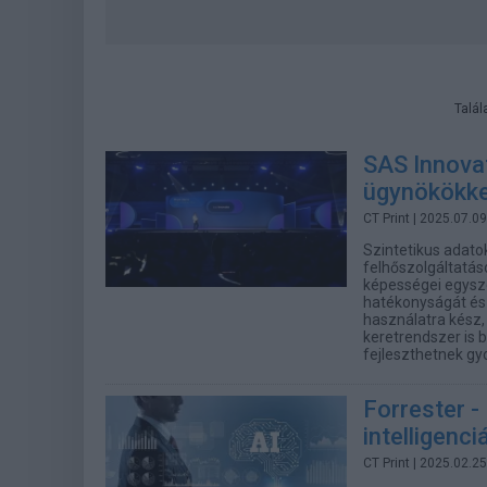
Talál
SAS Innova
ügynökökke
CT Print
| 2025.07.09
Szintetikus adato
felhőszolgáltatás
képességei egyszer
hatékonyságát és 
használatra kész,
keretrendszer is 
fejleszthetnek gy
Forrester 
intelligenci
CT Print
| 2025.02.25