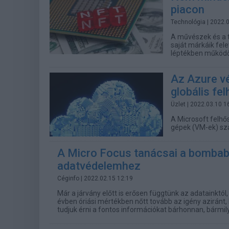
piacon
Technológia
| 2022.
A művészek és a t
saját márkáik fele
léptékben működő
Az Azure vé
globális fe
Üzlet
| 2022.03.10 1
A Microsoft felhős
gépek (VM-ek) sz
A Micro Focus tanácsai a bombab
adatvédelemhez
Céginfo
| 2022.02.15 12:19
Már a járvány előtt is erősen függtünk az adatainktól
évben óriási mértékben nőtt tovább az igény aziránt
tudjuk érni a fontos információkat bárhonnan, bármil