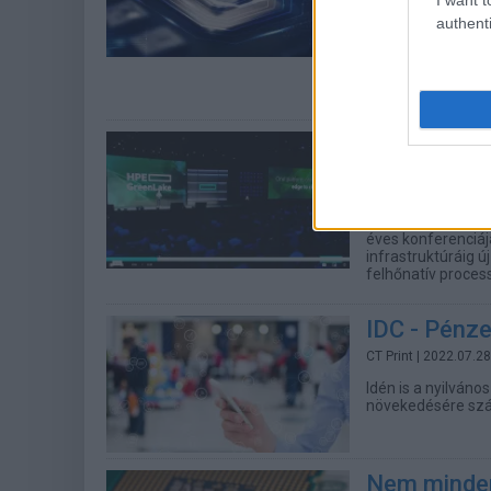
Európában növeke
authenti
piaca az IDC friss
képességeket drá
kulcselemévé váli
eseményekkel sze
HPE Discov
CT Print
| 2022.07.30
Automatizált, ru
magánfelhő szolgá
éves konferenciáj
infrastruktúráig ú
felhőnatív proces
IDC - Pénze
CT Print
| 2022.07.28
Idén is a nyilváno
növekedésére szá
Nem minden 