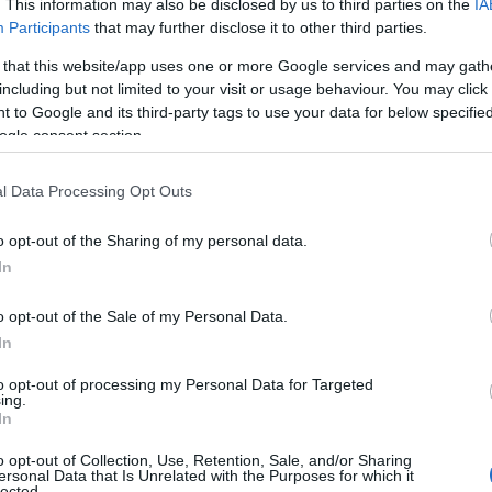
. This information may also be disclosed by us to third parties on the
IA
uktúrákhoz
Participants
that may further disclose it to other third parties.
 that this website/app uses one or more Google services and may gath
öbb vállalat vesz
including but not limited to your visit or usage behaviour. You may click 
is használja saját
okra van szükségük,
 to Google and its third-party tags to use your data for below specifi
közelítéseket.
ogle consent section.
niós adat Európában marad
l Data Processing Opt Outs
 19:52
 uniós szuverén felhőszolgáltatását az Oracle, amelynek
o opt-out of the Sharing of my personal data.
sban jelentette be. Az új felhőrégiót unióbeli
In
almazó, európai jogi személyek működtetik itteni
, más felhőrégióktól elkülönülten, de azokkal megegyező
. Minthogy az ügyfelek adatai helyben maradnak, a cég
o opt-out of the Sale of my Personal Data.
adatvédelmi jogszabályok vonatkoznak majd a kívülről
In
ósági hozzáférési kérelmekre is.
to opt-out of processing my Personal Data for Targeted
ás miatt leállt a Western Digital
ing.
In
ltatása
4.09 12:35
o opt-out of Collection, Use, Retention, Sale, and/or Sharing
ersonal Data that Is Unrelated with the Purposes for which it
l a hardvergyártó szervereit, egyelőre nem tudni, mikor áll
lected.