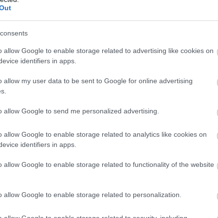
Out
toztatások a Microsoft
consents
áltatásában
o allow Google to enable storage related to advertising like cookies on
19
evice identifiers in apps.
l fokozatosan bevezetik az uniós adatvédelmi határt.
o allow my user data to be sent to Google for online advertising
s.
23-ban a nyilvános
ltatásokra több mint 591 milliárd
to allow Google to send me personalized advertising.
dítanak
o allow Google to enable storage related to analytics like cookies on
11.02 13:56
evice identifiers in apps.
jelzése szerint a nyilvános felhőszolgáltatásokra fordított
te 20,7 százalékkal, 591,8 milliárd dollárra nőnek 2023-
o allow Google to enable storage related to functionality of the website
ndenki válságra készül, a
o allow Google to enable storage related to personalization.
 intelligencia szárnyal
 17:50
o allow Google to enable storage related to security, including