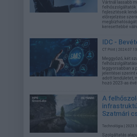
Vártnál lassabb m
felhőszolgáltatók
fejlesztéseik lend
előrejelzése szer
megbízhatóságát é
keresettebbé vál
IDC - Bevét
CT Print
| 2024.07.13
Meggyőző, két szá
felhőszolgáltatás
leggyorsabban a p
jelentései szerin
adott lendületet,
hozó 2023-as évé
A felhőszol
infrastruktú
Szatmári c
Technológia
| 2023.
Szolgáltatás alapú