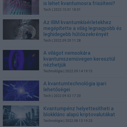
is lehet kvantumosra frissíteni?
Tech
| 2022.10.01 18:01
Az IBM kvantumkísérletekhez
megépítette a világ legnagyobb és
leghidegebb hűtőszekrényét
Tech
| 2022.09.20 11:28
A világot nemsokára
kvantumszemüvegen keresztül
nézhetjük
Technológia
| 2022.09.14 19:15
A kvantumtechnológia ipari
lehetőségei
Tech
| 2022.09.02 17:20
Kvantumpénz helyettesítheti a
blokklánc alapú kriptovalutákat
Technológia
| 2022.08.13 19:23