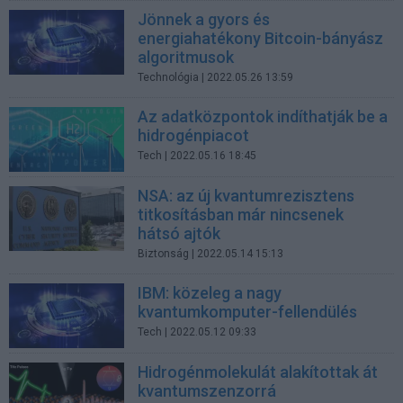
Jönnek a gyors és
energiahatékony Bitcoin-bányász
algoritmusok
Technológia
| 2022.05.26 13:59
Az adatközpontok indíthatják be a
hidrogénpiacot
Tech
| 2022.05.16 18:45
NSA: az új kvantumrezisztens
titkosításban már nincsenek
hátsó ajtók
Biztonság
| 2022.05.14 15:13
IBM: közeleg a nagy
kvantumkomputer-fellendülés
Tech
| 2022.05.12 09:33
Hidrogénmolekulát alakítottak át
kvantumszenzorrá