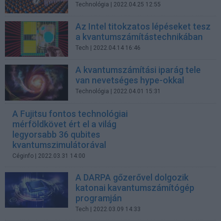
Technológia
| 2022.04.25 12:55
Az Intel titokzatos lépéseket tesz
a kvantumszámítástechnikában
Tech
| 2022.04.14 16:46
A kvantumszámítási iparág tele
van nevetséges hype-okkal
Technológia
| 2022.04.01 15:31
A Fujitsu fontos technológiai
mérföldkövet ért el a világ
legyorsabb 36 qubites
kvantumszimulátorával
Céginfo
| 2022.03.31 14:00
A DARPA gőzerővel dolgozik
katonai kavantumszámítógép
programján
Tech
| 2022.03.09 14:33