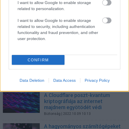
Üzlet
| 2022.11.04 17:00
I want to allow Google to enable storage
related to personalization.
Így omlik össze a divatos
technológiák népszerűsége
I want to allow Google to enable storage
Technológia
| 2022.10.23 17:08
related to security, including authentication
functionality and fraud prevention, and other
Fujitsu ActivateNow 2022 -
user protection.
Transzformáció fenntarthatóan
CT Print
| 2022.10.22 15:37
CONFIRM
Miért kell már most elkezdeni a
kvantumtitkosításra való áttérés
tervezését?
Data Deletion
Data Access
Privacy Policy
Biztonság
| 2022.10.13 16:24
A Cloudflare poszt-kvantum
kriptográfiája az internet
majdnem egyötödét védi
Biztonság
| 2022.10.09 10:13
A hagyományos számítógépeket