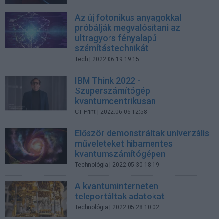
Az új fotonikus anyagokkal
próbálják megvalósítani az
ultragyors fényalapú
számítástechnikát
Tech
| 2022.06.19 19:15
IBM Think 2022 -
Szuperszámítógép
kvantumcentrikusan
CT Print
| 2022.06.06 12:58
Először demonstráltak univerzális
műveleteket hibamentes
kvantumszámítógépen
Technológia
| 2022.05.30 18:19
A kvantuminterneten
teleportáltak adatokat
Technológia
| 2022.05.28 10:02