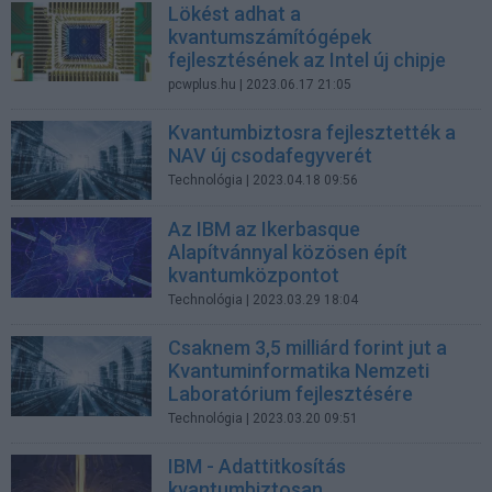
Lökést adhat a
kvantumszámítógépek
fejlesztésének az Intel új chipje
pcwplus.hu
| 2023.06.17 21:05
Kvantumbiztosra fejlesztették a
NAV új csodafegyverét
Technológia
| 2023.04.18 09:56
Az IBM az Ikerbasque
Alapítvánnyal közösen épít
kvantumközpontot
Technológia
| 2023.03.29 18:04
Csaknem 3,5 milliárd forint jut a
Kvantuminformatika Nemzeti
Laboratórium fejlesztésére
Technológia
| 2023.03.20 09:51
IBM - Adattitkosítás
kvantumbiztosan