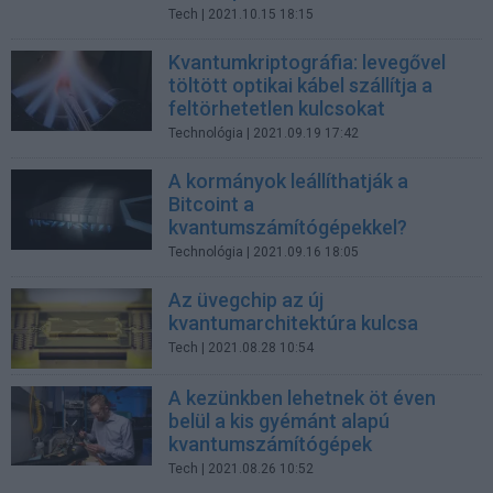
Tech
| 2021.10.15 18:15
Kvantumkriptográfia: levegővel
töltött optikai kábel szállítja a
feltörhetetlen kulcsokat
Technológia
| 2021.09.19 17:42
A kormányok leállíthatják a
Bitcoint a
kvantumszámítógépekkel?
Technológia
| 2021.09.16 18:05
Az üvegchip az új
kvantumarchitektúra kulcsa
Tech
| 2021.08.28 10:54
A kezünkben lehetnek öt éven
belül a kis gyémánt alapú
kvantumszámítógépek
Tech
| 2021.08.26 10:52