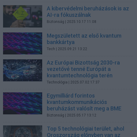
A kibervédelmi beruházások is az
AI-ra fókuszálnak
Biztonság
| 2025.10.17 11:08
Megszületett az első kvantum
bankkártya
Tech
| 2025.09.21 13:22
Az Európai Bizottság 2030-ra
vezetővé tenné Európát a
kvantumtechnológia terén
Technológia
| 2025.07.02 17:37
Egymilliárd forintos
kvantumkommunikációs
beruházást valósít meg a BME
Biztonság
| 2025.05.17 13:12
Top 5 technológiai terület, ahol
Oroszország előnyben van az