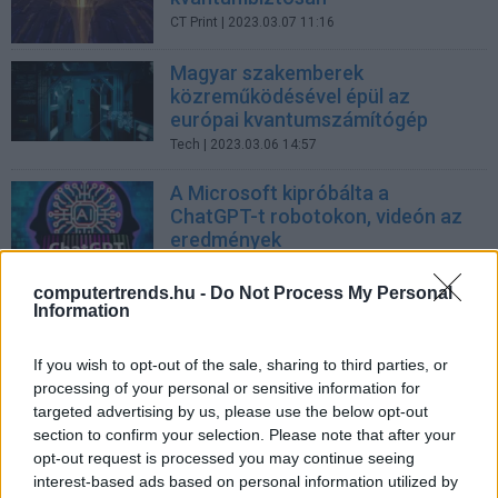
CT Print
| 2023.03.07 11:16
Magyar szakemberek
közreműködésével épül az
európai kvantumszámítógép
Tech
| 2023.03.06 14:57
A Microsoft kipróbálta a
ChatGPT-t robotokon, videón az
eredmények
Technológia
| 2023.02.27 19:58
computertrends.hu -
Do Not Process My Personal
A kvantum szerepe fel fog
Information
értékelődni a ChatGPT világában
Technológia
| 2023.02.17 17:46
If you wish to opt-out of the sale, sharing to third parties, or
processing of your personal or sensitive information for
London lett az üzleti élet
targeted advertising by us, please use the below opt-out
szempontjai szerint a világ
section to confirm your selection. Please note that after your
legkriptoképesebb városa
opt-out request is processed you may continue seeing
interest-based ads based on personal information utilized by
Üzlet
| 2023.02.06 15:26