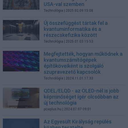
USA-val szemben
Technológia
| 2025.02.09 15:08
Új összefüggést tártak fel a
kvantuminformatika és a
részecskefizika között
Technológia
| 2025.01.03 15:53
Megfejtették, hogyan működnek a
kvantumszámítógépek
építőköveiként is szolgáló
szupravezető kapcsolók
Technológia
| 2024.11.01 17:33
QDEL/ELQD - az OLED-nél is jobb
képminőséget ígér olcsóbban az
új technológia
pcwplus.hu
| 2024.07.07 09:01
Az Egyesült Királyság repülés
közben tesztelte