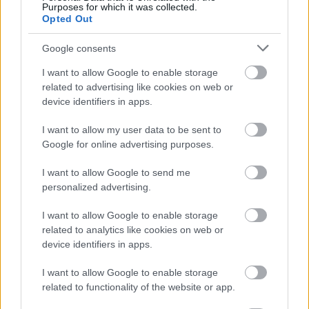
Purposes for which it was collected.
a kvantumkommunikációnak
Opted Out
Tech
| 2022.11.26 14:18
Google consents
120 év múlva minden foglalkozás
teljesen automatizálható lesz
I want to allow Google to enable storage
related to advertising like cookies on web or
Karrier
| 2022.11.25 18:54
device identifiers in apps.
A metaverzumot a B2B, nem pedig
I want to allow my user data to be sent to
a kiskereskedelmi fogyasztók
Google for online advertising purposes.
fogják berobbantani
Üzlet
| 2022.11.19 08:07
I want to allow Google to send me
personalized advertising.
A Bosch vezére szerint az infláció
teher az árrésen, de enyhítheti a
I want to allow Google to enable storage
chiphiányt
related to analytics like cookies on web or
CIO
| 2022.11.13 08:26
device identifiers in apps.
A Binance főnöke szerint nem
I want to allow Google to enable storage
fenyegetik a kriptót a központi
related to functionality of the website or app.
bankok digitális valutái