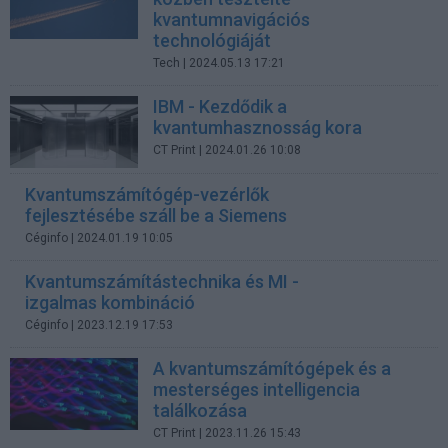
kvantumnavigációs
technológiáját
Tech
| 2024.05.13 17:21
IBM - Kezdődik a
kvantumhasznosság kora
CT Print
| 2024.01.26 10:08
Kvantumszámítógép-vezérlők
fejlesztésébe száll be a Siemens
Céginfo
| 2024.01.19 10:05
Kvantumszámítástechnika és MI -
izgalmas kombináció
Céginfo
| 2023.12.19 17:53
A kvantumszámítógépek és a
mesterséges intelligencia
találkozása
CT Print
| 2023.11.26 15:43