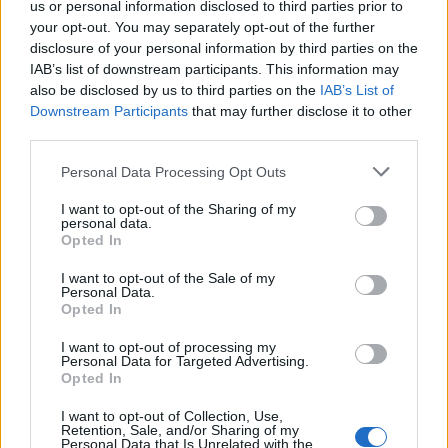
us or personal information disclosed to third parties prior to
36,5 milliárd forintból épít újfajta
your opt-out. You may separately opt-out of the further
kvantumszámítógépet 2022
disclosure of your personal information by third parties on the
fizikai Nobel-díjasa
IAB’s list of downstream participants. This information may
also be disclosed by us to third parties on the
IAB’s List of
Tudomány
| 2023.01.24 17:57
Downstream Participants
that may further disclose it to other
third parties.
Satya Nadella: formálódik az MI
aranykora, a Microsoft általános
Please note that this website/app uses one or more Google
Personal Data Processing Opt Outs
célú kvantumszámítógépet épít
services and may gather and store information including but
Technológia
| 2023.01.22 11:21
not limited to your visit or usage behaviour. You may click to
I want to opt-out of the Sharing of my
personal data.
grant or deny consent to Google and its third-party tags to
Opted In
Dell Technologies - Újévi
use your data for below specified purposes in below Google
fogadalmak CIO-knak
consent section.
I want to opt-out of the Sale of my
CT Print
| 2023.01.21 17:09
Personal Data.
Opted In
Féregjáratot szimuláltak egy
I want to opt-out of processing my
kvantumszámítógéppel
Personal Data for Targeted Advertising.
Technológia
| 2022.12.03 14:40
Opted In
I want to opt-out of Collection, Use,
A szuperbiztonságos
Retention, Sale, and/or Sharing of my
mikrolézerchip új dimenziókat ad
Personal Data that Is Unrelated with the