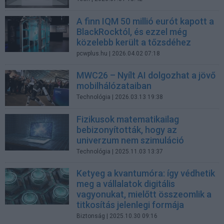
A finn IQM 50 millió eurót kapott a
BlackRocktól, és ezzel még
közelebb került a tőzsdéhez
pcwplus.hu
| 2026.04.02 07:18
MWC26 – Nyílt AI dolgozhat a jövő
mobilhálózataiban
Technológia
| 2026.03.13 19:38
Fizikusok matematikailag
bebizonyították, hogy az
univerzum nem szimuláció
Technológia
| 2025.11.03 13:37
Ketyeg a kvantumóra: így védhetik
meg a vállalatok digitális
vagyonukat, mielőtt összeomlik a
titkosítás jelenlegi formája
Biztonság
| 2025.10.30 09:16