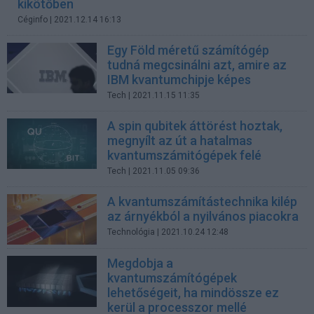
kikötőben
Céginfo
| 2021.12.14 16:13
Egy Föld méretű számítógép
tudná megcsinálni azt, amire az
IBM kvantumchipje képes
Tech
| 2021.11.15 11:35
A spin qubitek áttörést hoztak,
megnyílt az út a hatalmas
kvantumszámitógépek felé
Tech
| 2021.11.05 09:36
A kvantumszámítástechnika kilép
az árnyékból a nyilvános piacokra
Technológia
| 2021.10.24 12:48
Megdobja a
kvantumszámítógépek
lehetőségeit, ha mindössze ez
kerül a processzor mellé