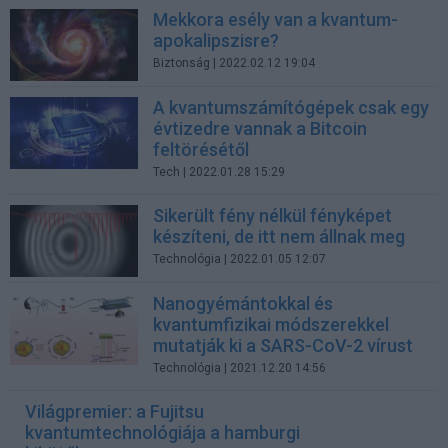
Mekkora esély van a kvantum-
apokalipszisre?
Biztonság
| 2022.02.12 19:04
A kvantumszámítógépek csak egy
évtizedre vannak a Bitcoin
feltörésétől
Tech
| 2022.01.28 15:29
Sikerült fény nélkül fényképet
készíteni, de itt nem állnak meg
Technológia
| 2022.01.05 12:07
Nanogyémántokkal és
kvantumfizikai módszerekkel
mutatják ki a SARS-CoV-2 vírust
Technológia
| 2021.12.20 14:56
Világpremier: a Fujitsu
kvantumtechnológiája a hamburgi