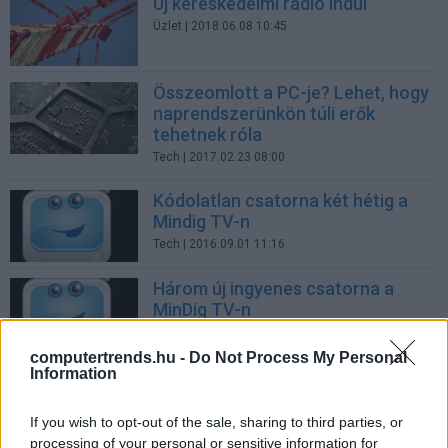
Új kereskedelmi rádió indul
Üzlet
| 2018.06.08 10:45
Összeomlott a PC-je? Lehet, hogy
naprendszerünkön túli erők
tehetnek róla
Tech
| 2017.02.23 08:00
Kódolatlan csatorna két hétig a
Mindig TV-n
Tech
| 2016.09.01 11:16
Három új ingyenes csatorna a
MinDig TV-n
Tech
| 2016.07.28 11:10
computertrends.hu -
Do Not Process My Personal
Information
Így nézünk tévésorozatokat
Tech
| 2016.05.18 15:05
If you wish to opt-out of the sale, sharing to third parties, or
processing of your personal or sensitive information for