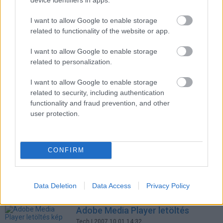
jelerősségét
Tech
| 2010.02.06 21:28
I want to allow Google to enable storage
related to functionality of the website or app.
Tovább javul a hazai DVB-T
helyzet
I want to allow Google to enable storage
Tech
| 2010.02.03 10:34
related to personalization.
Digitális műsorszórás az m2-n
I want to allow Google to enable storage
Tech
| 2008.08.04 09:14
related to security, including authentication
functionality and fraud prevention, and other
A digitálisra várva
user protection.
Tech
| 2008.08.01 12:43
NHH: problémás pontszámítás
CONFIRM
Tech
| 2008.07.08 09:19
Digitális tévé legkésőbb 2011-ben
Data Deletion
Data Access
Privacy Policy
Tech
| 2007.12.05 12:53
Adobe Media Player letöltés
Tech
| 2007.10.01 14:32