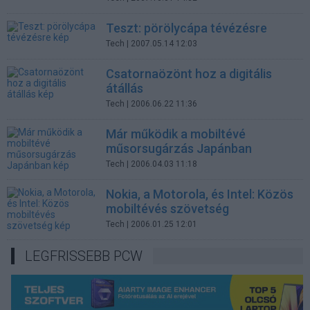
Teszt: pörölycápa tévézésre
Tech
| 2007.05.14 12:03
Csatornaözönt hoz a digitális
átállás
Tech
| 2006.06.22 11:36
Már működik a mobiltévé
műsorsugárzás Japánban
Tech
| 2006.04.03 11:18
Nokia, a Motorola, és Intel: Közös
mobiltévés szövetség
Tech
| 2006.01.25 12:01
LEGFRISSEBB PCW