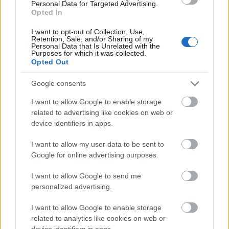
Personal Data for Targeted Advertising.
Üzlet
| 2011.09.14 15:50
Opted In
EU irányelv ellenére csúszik a
I want to opt-out of Collection, Use,
Retention, Sale, and/or Sharing of my
digitális átállás
Personal Data that Is Unrelated with the
Purposes for which it was collected.
Tech
| 2010.12.21 13:26
Opted Out
Elektroszmogról egyeztetett
Google consents
Szalai Annamária hivatala
Tech
| 2010.10.07 13:09
I want to allow Google to enable storage
related to advertising like cookies on web or
Digitális földfelszíni televíziós
device identifiers in apps.
sugárzás a Hármashatár-hegyről
is
I want to allow my user data to be sent to
Google for online advertising purposes.
Tech
| 2010.06.11 10:21
Fokozatos analóg lekapcsolást
I want to allow Google to send me
tervez az NHH
personalized advertising.
Tech
| 2010.05.19 11:40
I want to allow Google to enable storage
related to analytics like cookies on web or
Megemelték Budapesten a DVB-T
device identifiers in apps.