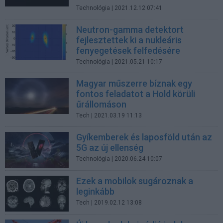
Technológia
| 2021.12.12 07:41
Neutron-gamma detektort
fejlesztettek ki a nukleáris
fenyegetések felfedésére
Technológia
| 2021.05.21 10:17
Magyar műszerre bíznak egy
fontos feladatot a Hold körüli
űrállomáson
Tech
| 2021.03.19 11:13
Gyíkemberek és laposföld után az
5G az új ellenség
Technológia
| 2020.06.24 10:07
Ezek a mobilok sugároznak a
leginkább
Tech
| 2019.02.12 13:08