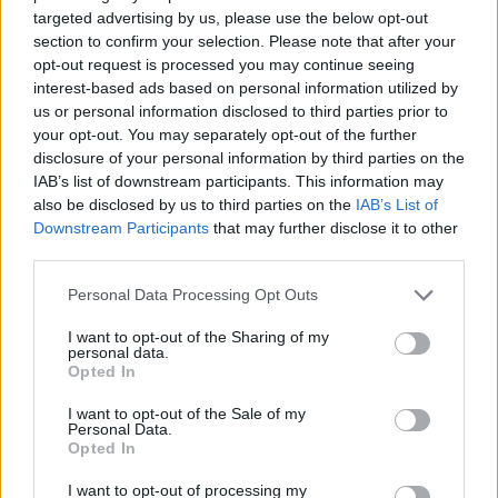
targeted advertising by us, please use the below opt-out
section to confirm your selection. Please note that after your
opt-out request is processed you may continue seeing
Megkezdte működését az ASTRA
interest-based ads based on personal information utilized by
5B
us or personal information disclosed to third parties prior to
Tech
| 2014.06.03 08:04
your opt-out. You may separately opt-out of the further
disclosure of your personal information by third parties on the
Holnap délben vége az analóg
IAB’s list of downstream participants. This information may
tévézésnek
also be disclosed by us to third parties on the
IAB’s List of
Downstream Participants
that may further disclose it to other
Tech
| 2013.10.30 18:08
third parties.
A tévé hamarosan a papírújság
Please note that this website/app uses one or more Google
Personal Data Processing Opt Outs
sorsára jut
services and may gather and store information including but
Tech
| 2012.06.04 15:30
not limited to your visit or usage behaviour. You may click to
I want to opt-out of the Sharing of my
personal data.
grant or deny consent to Google and its third-party tags to
Opted In
Földi sugárzású mobil-TV
use your data for below specified purposes in below Google
Japánból
consent section.
I want to opt-out of the Sale of my
Tech
| 2011.10.05 20:19
Personal Data.
Opted In
Szerzői jogi csatát nyertek a
I want to opt-out of processing my
rockveteránok