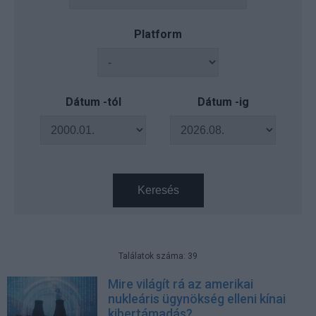
Platform
Dátum -tól
Dátum -ig
Keresés
Találatok száma: 39
Mire világít rá az amerikai
nukleáris ügynökség elleni kínai
kibertámadás?