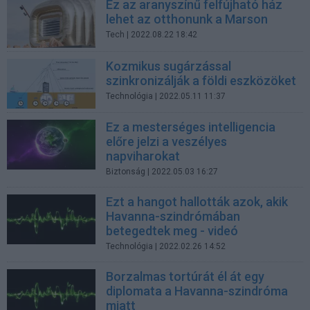
Ez az aranyszínű felfújható ház
lehet az otthonunk a Marson
Tech
| 2022.08.22 18:42
Kozmikus sugárzással
szinkronizálják a földi eszközöket
Technológia
| 2022.05.11 11:37
Ez a mesterséges intelligencia
előre jelzi a veszélyes
napviharokat
Biztonság
| 2022.05.03 16:27
Ezt a hangot hallották azok, akik
Havanna-szindrómában
betegedtek meg - videó
Technológia
| 2022.02.26 14:52
Borzalmas tortúrát él át egy
diplomata a Havanna-szindróma
miatt