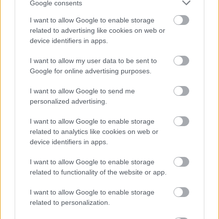
Google consents
I want to allow Google to enable storage
related to advertising like cookies on web or
device identifiers in apps.
I want to allow my user data to be sent to
Google for online advertising purposes.
I want to allow Google to send me
personalized advertising.
CÉGINFÓ HÍREK
I want to allow Google to enable storage
related to analytics like cookies on web or
Időzavaroktól védi a villamos alállomásokat ez a
device identifiers in apps.
megoldás
I want to allow Google to enable storage
Siemens - Lendületben a 2030-as célok felé
related to functionality of the website or app.
I want to allow Google to enable storage
related to personalization.
Beépített AI-ügynökök a kézzelfogható üzleti
eredmények szolgálatában