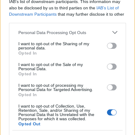
IAB’s list of downstream participants. This information may
Karrier
| 2009.01.23 15:29
also be disclosed by us to third parties on the
IAB’s List of
Downstream Participants
that may further disclose it to other
LEGFRISSEBB PCW
third parties.
Please note that this website/app uses one or more Google
Personal Data Processing Opt Outs
services and may gather and store information including but
not limited to your visit or usage behaviour. You may click to
I want to opt-out of the Sharing of my
personal data.
grant or deny consent to Google and its third-party tags to
Opted In
use your data for below specified purposes in below Google
consent section.
I want to opt-out of the Sale of my
Personal Data.
Opted In
I want to opt-out of processing my
Personal Data for Targeted Advertising.
Opted In
I want to opt-out of Collection, Use,
Retention, Sale, and/or Sharing of my
Personal Data that Is Unrelated with the
Purposes for which it was collected.
Opted Out