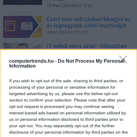
CT Print
| 2023.05.22 12:23
Ezért nem volt szabad kihagyni az
év legnagyobb üzleti fesztiválját
Üzlet
| 2022.07.12 12:15
IT nélkül nincs üzlet - fókuszban
az újragondolt digitális
menedzsment
computertrends.hu -
Do Not Process My Personal
Information
CT Print
| 2022.06.07 12:12
Hamarosan IT Fest!
If you wish to opt-out of the sale, sharing to third parties, or
processing of your personal or sensitive information for
PR Cikk
| 2021.06.14 08:09
targeted advertising by us, please use the below opt-out
section to confirm your selection. Please note that after your
Vezetői kinevezések a Pannonnál
opt-out request is processed you may continue seeing
interest-based ads based on personal information utilized by
Karrier
| 2009.12.10 12:56
us or personal information disclosed to third parties prior to
Internetszolgáltatási vezető a
your opt-out. You may separately opt-out of the further
Pannonnál
disclosure of your personal information by third parties on the