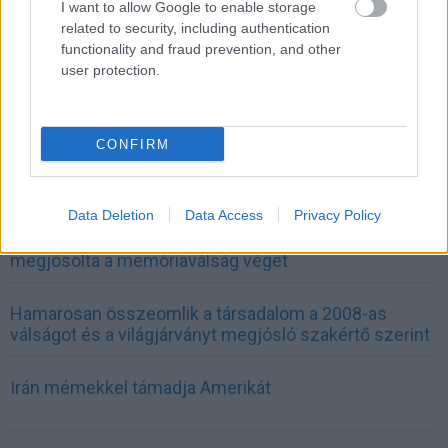
I want to allow Google to enable storage
related to security, including authentication
Digitalizálják a Pergamon-oltárt
functionality and fraud prevention, and other
user protection.
A gyár, ahol 45 perc alatt készül el egy lakóház
CONFIRM
INFORMATIKA VÁLSÁGHELYZETRE
Data Deletion
Data Access
Privacy Policy
A Samsung belenézett a kristálygömbjébe, és
megjósolta a memóriaválság végét
Hamarosan összeomlik a társadalom a 2008-as
válságot és a világjárványt megjósló szakértő szerint
Irán mémekkel támadja Amerikát