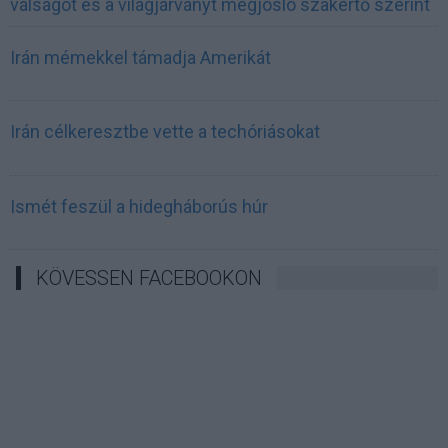
válságot és a világjárványt megjósló szakértő szerint
Irán mémekkel támadja Amerikát
Irán célkeresztbe vette a techóriásokat
Ismét feszül a hidegháborús húr
KÖVESSEN FACEBOOKON