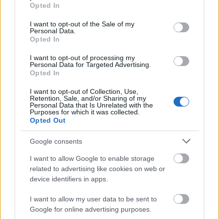
grant or deny consent to Google and its third-party tags to
Opted In
use your data for below specified purposes in below Google
Ecuadorba menekülhet a
consent section.
WikiLeaks alapítója
I want to opt-out of the Sale of my
Personal Data.
Tech
| 2012.06.20 13:48
Opted In
WikiLeaks working on new
I want to opt-out of processing my
Personal Data for Targeted Advertising.
whistle-blowing platform
Opted In
IDG News
| 2011.12.02 07:31
I want to opt-out of Collection, Use,
Kiadhatják Assange-t
Retention, Sale, and/or Sharing of my
Personal Data that Is Unrelated with the
Svédországnak
Purposes for which it was collected.
Opted Out
Tech
| 2011.11.02 12:59
Google consents
Bizalmas dokumentumokat törölt
a Wikileaks volt szóvivője
I want to allow Google to enable storage
Tech
| 2011.08.24 17:56
related to advertising like cookies on web or
device identifiers in apps.
Újra pénzhez jut a Wikileaks - vagy
mégsem?
I want to allow my user data to be sent to
Üzlet
| 2011.07.08 10:18
Google for online advertising purposes.