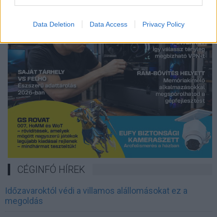
Data Deletion
Data Access
Privacy Policy
CÉGINFÓ HÍREK
Időzavaroktól védi a villamos alállomásokat ez a
megoldás