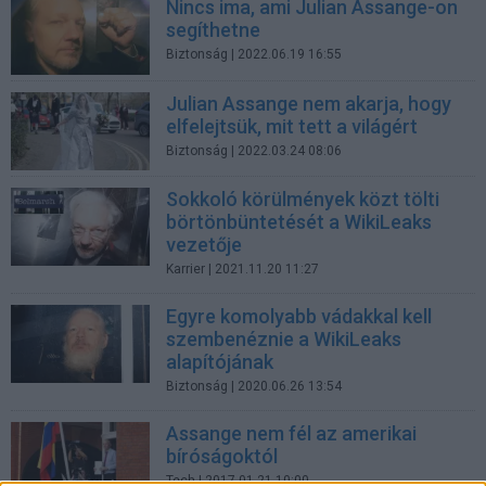
Nincs ima, ami Julian Assange-on
segíthetne
Biztonság
| 2022.06.19 16:55
Julian Assange nem akarja, hogy
elfelejtsük, mit tett a világért
Biztonság
| 2022.03.24 08:06
Sokkoló körülmények közt tölti
börtönbüntetését a WikiLeaks
vezetője
Karrier
| 2021.11.20 11:27
Egyre komolyabb vádakkal kell
szembenéznie a WikiLeaks
alapítójának
Biztonság
| 2020.06.26 13:54
Assange nem fél az amerikai
bíróságoktól
Tech
| 2017.01.21 10:00