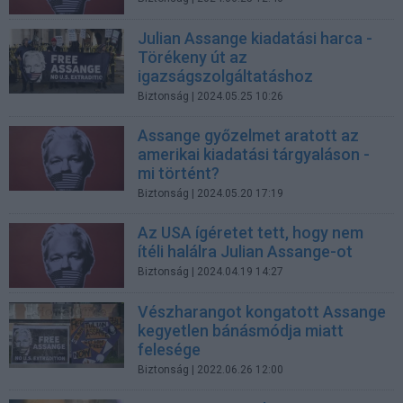
Julian Assange kiadatási harca -
Törékeny út az
igazságszolgáltatáshoz
Biztonság
| 2024.05.25 10:26
Assange győzelmet aratott az
amerikai kiadatási tárgyaláson -
mi történt?
Biztonság
| 2024.05.20 17:19
Az USA ígéretet tett, hogy nem
ítéli halálra Julian Assange-ot
Biztonság
| 2024.04.19 14:27
Vészharangot kongatott Assange
kegyetlen bánásmódja miatt
felesége
Biztonság
| 2022.06.26 12:00