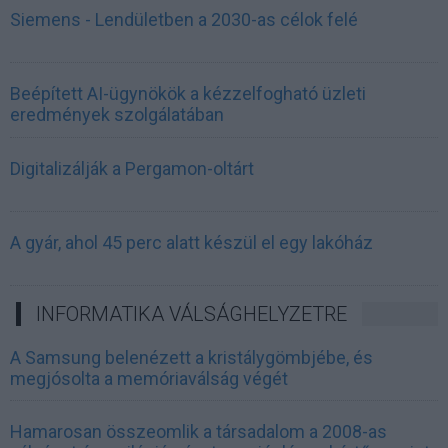
Siemens - Lendületben a 2030-as célok felé
Beépített AI-ügynökök a kézzelfogható üzleti
eredmények szolgálatában
Digitalizálják a Pergamon-oltárt
A gyár, ahol 45 perc alatt készül el egy lakóház
INFORMATIKA VÁLSÁGHELYZETRE
A Samsung belenézett a kristálygömbjébe, és
megjósolta a memóriaválság végét
Hamarosan összeomlik a társadalom a 2008-as