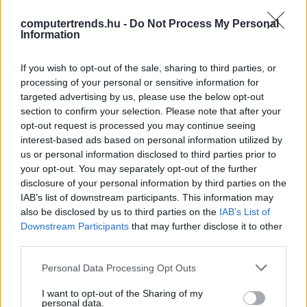
computertrends.hu -
Do Not Process My Personal
A WikiLeaks ledobja az
Information
atombombát Hillary Clintonra?
Biztonság
| 2016.10.08 10:48
If you wish to opt-out of the sale, sharing to third parties, or
processing of your personal or sensitive information for
Assange beperelné az ausztrál
targeted advertising by us, please use the below opt-out
miniszterelnököt
section to confirm your selection. Please note that after your
Tech
| 2012.10.08 11:02
opt-out request is processed you may continue seeing
interest-based ads based on personal information utilized by
Assange megkapta a
us or personal information disclosed to third parties prior to
menedékjogot
your opt-out. You may separately opt-out of the further
Tech
| 2012.08.17 11:50
disclosure of your personal information by third parties on the
IAB’s list of downstream participants. This information may
Dönthetnek Assange
also be disclosed by us to third parties on the
IAB’s List of
menedékkérelméről
Downstream Participants
that may further disclose it to other
Tech
| 2012.08.15 17:00
third parties.
Please note that this website/app uses one or more Google
Ecuador to meet Wednesday on
Personal Data Processing Opt Outs
services and may gather and store information including but
Assange asylum request
not limited to your visit or usage behaviour. You may click to
I want to opt-out of the Sharing of my
IDG News
| 2012.08.15 08:34
personal data.