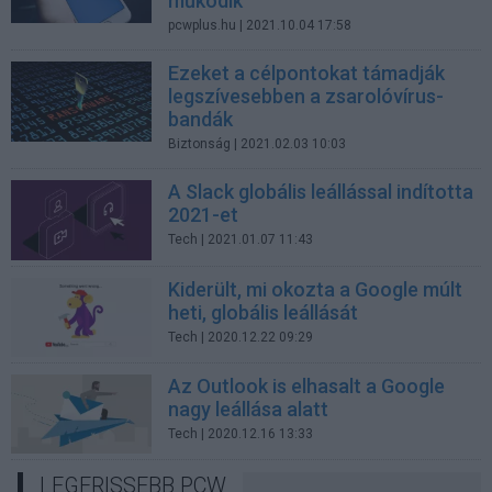
működik
pcwplus.hu
| 2021.10.04 17:58
Ezeket a célpontokat támadják
legszívesebben a zsarolóvírus-
bandák
Biztonság
| 2021.02.03 10:03
A Slack globális leállással indította
2021-et
Tech
| 2021.01.07 11:43
Kiderült, mi okozta a Google múlt
heti, globális leállását
Tech
| 2020.12.22 09:29
Az Outlook is elhasalt a Google
nagy leállása alatt
Tech
| 2020.12.16 13:33
LEGFRISSEBB PCW