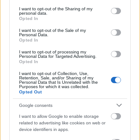
services and may gather and store information including but
mostani internetkimaradás, akár
not limited to your visit or usage behaviour. You may click to
I want to opt-out of the Sharing of my
támadás is állhat a háttérben
personal data.
grant or deny consent to Google and its third-party tags to
Opted In
pcwplus.hu
| 2024.03.16 11:24
use your data for below specified purposes in below Google
consent section.
I want to opt-out of the Sale of my
Informatikai probléma a
Personal Data.
határátkelőhelyeken
Opted In
CIO
| 2024.03.11 09:59
I want to opt-out of processing my
Personal Data for Targeted Advertising.
Leállt a Messenger? Semmi gond,
Opted In
ezeket használd helyette!
I want to opt-out of Collection, Use,
pcwplus.hu
| 2024.03.05 17:22
Retention, Sale, and/or Sharing of my
Personal Data that Is Unrelated with the
Purposes for which it was collected.
Világszinten leállt a Facebook és
Opted Out
az Instagram, senkit sem enged
vissza a rendszer
Google consents
pcwplus.hu
| 2024.03.05 16:36
I want to allow Google to enable storage
A Vodafone és a Telekom is
related to advertising like cookies on web or
reagált a mai leállásokra
device identifiers in apps.
pcwplus.hu
| 2024.01.02 17:25