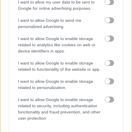
I want to allow my user data to be sent to
Valami baj van: akadozik a
Google for online advertising purposes.
Vodafone, a Digi és a Telekom
I want to allow Google to send me
hálózata is, weboldalak váltak
personalized advertising.
elérhetetlenné
pcwplus.hu
| 2024.01.02 13:22
I want to allow Google to enable storage
related to analytics like cookies on web or
A hazai nagyvállalatok döntő
device identifiers in apps.
többsége nem tervez leállást
nyáron
I want to allow Google to enable storage
CIO
| 2023.07.26 09:16
related to functionality of the website or app.
Problémád volt az Outlook, a
I want to allow Google to enable storage
Teams és a OneDrive
related to personalization.
használatával? Hackerek
kényszerítették térdre a
I want to allow Google to enable storage
Microsoft szolgáltatásait
related to security, including authentication
pcwplus.hu
| 2023.06.20 12:02
functionality and fraud prevention, and other
user protection.
Teljesen leállt az Ügyfélkapu
pcwplus.hu
| 2023.04.29 12:39