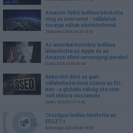
Amazon-felhő leállása bénította
meg az internetet - vállalatok
tucatjai váltak elérhetetlenné
Távközlés
| 2025.10.20 19:36
Az amerikai kormány leállása
lelassította az Apple és az
Amazon elleni versenyjogi pereket
Üzlet
| 2025.10.05 09:44
Rekordot dönt az ipari
vállalatbezárások száma az EU-
ban - a globális válság óta nem
volt ekkora visszaesés
Üzlet
| 2025.09.14 13:42
Országos leállás bénította az
EESZT-t
Biztonság
| 2025.08.08 19:50