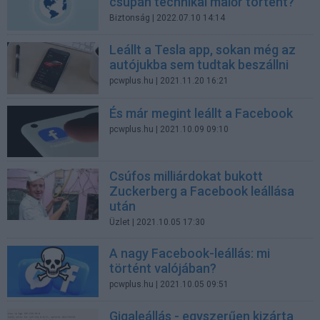
csupán technikai malőr történt?
Biztonság
| 2022.07.10 14:14
Leállt a Tesla app, sokan még az
autójukba sem tudtak beszállni
pcwplus.hu
| 2021.11.20 16:21
És már megint leállt a Facebook
pcwplus.hu
| 2021.10.09 09:10
Csúfos milliárdokat bukott
Zuckerberg a Facebook leállása
után
Üzlet
| 2021.10.05 17:30
A nagy Facebook-leállás: mi
történt valójában?
pcwplus.hu
| 2021.10.05 09:51
Gigaleállás - egyszerűen kizárta