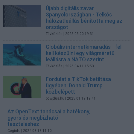
Újabb digitális zavar
Spanyolországban - Telkós
hálózatleállás bénította meg az
országot
Távközlés
| 2025.05.20 19:31
Globális internetkimaradás - fel
kell készülni egy világméretű
leállásra a NATO szerint
Távközlés
| 2025.04.11 15:53
Fordulat a TikTok betiltása
ügyében: Donald Trump
közbelépett
pcwplus.hu
| 2025.01.19 19:41
Az OpenText tanácsai a hatékony,
gyors és megbízható
teszteléshez
Céginfo
| 2024.08.13 11:10