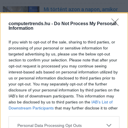
Mi történt azon a napon, amikor
leállt a fél világ? A CrowdStrike-
incidens, és ami mögötte van
computertrends.hu -
Do Not Process My Personal
Information
pcwplus.hu
| 2024.07.30 11:18
ESET: ezután is javasolt a
If you wish to opt-out of the sale, sharing to third parties, or
hivatalos szoftverfrissítések és
processing of your personal or sensitive information for
hibajavítások letöltése
targeted advertising by us, please use the below opt-out
Biztonság
| 2024.07.28 08:41
section to confirm your selection. Please note that after your
opt-out request is processed you may continue seeing
Amit a globális informatikai kiesés
interest-based ads based on personal information utilized by
mögött álló cégről nem árt tudni
us or personal information disclosed to third parties prior to
Kávészünet
| 2024.07.19 19:26
your opt-out. You may separately opt-out of the further
disclosure of your personal information by third parties on the
Nagy baj van: világszerte tömeges
IAB’s list of downstream participants. This information may
leállásokat okoz egy ismeretlen
also be disclosed by us to third parties on the
IAB’s List of
informatikai hiba
Downstream Participants
that may further disclose it to other
third parties.
pcwplus.hu
| 2024.07.19 10:24
Please note that this website/app uses one or more Google
Personal Data Processing Opt Outs
Egy egész kontinest érintett a