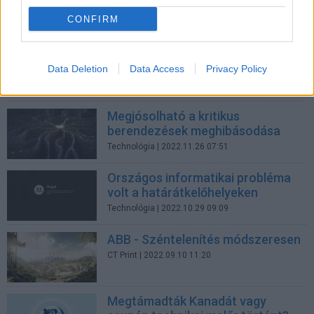
CONFIRM
A cégek 62 százaléka szenved
minden hónapban a nem tervezett
leállásoktól
Data Deletion
Data Access
Privacy Policy
CIO
| 2023.04.07 15:53
Megjósolható a kritikus
berendezések meghibásodása
Technológia
| 2022.11.26 07:51
Országos informatikai probléma
volt a határátkelőhelyeken
Technológia
| 2022.10.29 09:09
ABB - Széntelenítés módszeresen
CT Print
| 2022.09.10 11:20
Megtámadták Kanadát vagy