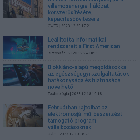
villamosenergia-hálózat
korszerűsítésére,
kapacitásbővítésére
CWEX
| 2023.12.29 17:21
Leállította informatikai
rendszereit a First American
Biztonság
| 2023.12.24 10:11
Blokklánc-alapú megoldásokkal
az egészségügyi szolgáltatások
hatékonysága és biztonsága
növelhető
Technológia
| 2023.12.18 10:18
Februárban rajtolhat az
elektromosjármű-beszerzést
támogató program
vállalkozásoknak
Üzlet
| 2023.12.10 18:23