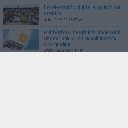
Fenekestül fordul fel a logisztikai
szektor
Üzlet
| 2023.05.02 07:39
EM: hétfőtől megfeleződnek több
tízezer mikro- és kisvállalkozás
energiadíjai
CWEX
| 2023.04.30 10:17
LEGFRISSEBB PCW