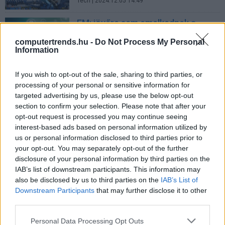
Tech
| 2024.12.05 14:49
EM: jövőre sem emelkednek a
kiterjesztett gyártói felelősségi
computertrends.hu -
Do Not Process My Personal
díjak
Information
Üzlet
| 2024.12.01 19:24
If you wish to opt-out of the sale, sharing to third parties, or
A Pentagon frissített adatokat
processing of your personal or sensitive information for
tett közzé a földönkívüliekről
targeted advertising by us, please use the below opt-out
Biztonság
| 2024.11.18 10:17
section to confirm your selection. Please note that after your
opt-out request is processed you may continue seeing
KIM: új innovációs utalvány
interest-based ads based on personal information utilized by
program támogatja a magyar kkv-
us or personal information disclosed to third parties prior to
k innovációs teljesítményének
your opt-out. You may separately opt-out of the further
növelését
disclosure of your personal information by third parties on the
CWEX
| 2024.11.10 12:10
IAB’s list of downstream participants. This information may
also be disclosed by us to third parties on the
IAB’s List of
A zöldenergia hatékonyabb
Downstream Participants
that may further disclose it to other
hasznosítását célozza az
third parties.
áramelosztók digitális átállását
segítő pályázat
Please note that this website/app uses one or more Google
Personal Data Processing Opt Outs