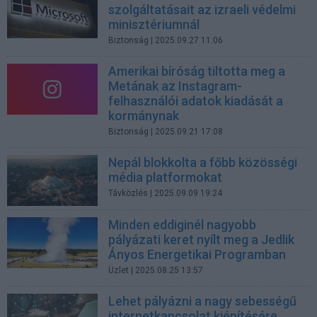
szolgáltatásait az izraeli védelmi
minisztériumnál
Biztonság
| 2025.09.27 11:06
Amerikai bíróság tiltotta meg a
Metának az Instagram-
felhasználói adatok kiadását a
kormánynak
Biztonság
| 2025.09.21 17:08
Nepál blokkolta a főbb közösségi
média platformokat
Távközlés
| 2025.09.09 19:24
Minden eddiginél nagyobb
pályázati keret nyílt meg a Jedlik
Ányos Energetikai Programban
Üzlet
| 2025.08.25 13:57
Lehet pályázni a nagy sebességű
internetkapcsolat kiépítésére