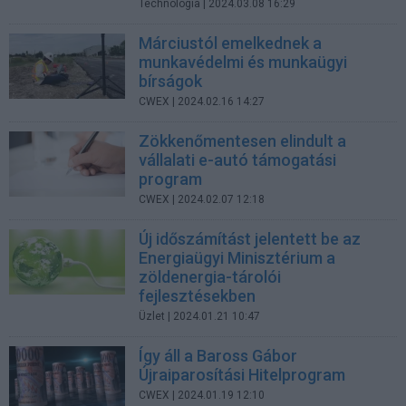
Technológia
| 2024.03.08 16:29
Márciustól emelkednek a
munkavédelmi és munkaügyi
bírságok
CWEX
| 2024.02.16 14:27
Zökkenőmentesen elindult a
vállalati e-autó támogatási
program
CWEX
| 2024.02.07 12:18
Új időszámítást jelentett be az
Energiaügyi Minisztérium a
zöldenergia-tárolói
fejlesztésekben
Üzlet
| 2024.01.21 10:47
Így áll a Baross Gábor
Újraiparosítási Hitelprogram
CWEX
| 2024.01.19 12:10