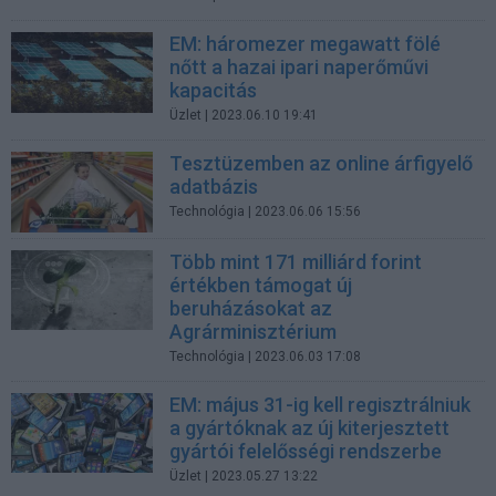
EM: háromezer megawatt fölé
nőtt a hazai ipari naperőművi
kapacitás
Üzlet
| 2023.06.10 19:41
Tesztüzemben az online árfigyelő
adatbázis
Technológia
| 2023.06.06 15:56
Több mint 171 milliárd forint
értékben támogat új
beruházásokat az
Agrárminisztérium
Technológia
| 2023.06.03 17:08
EM: május 31-ig kell regisztrálniuk
a gyártóknak az új kiterjesztett
gyártói felelősségi rendszerbe
Üzlet
| 2023.05.27 13:22