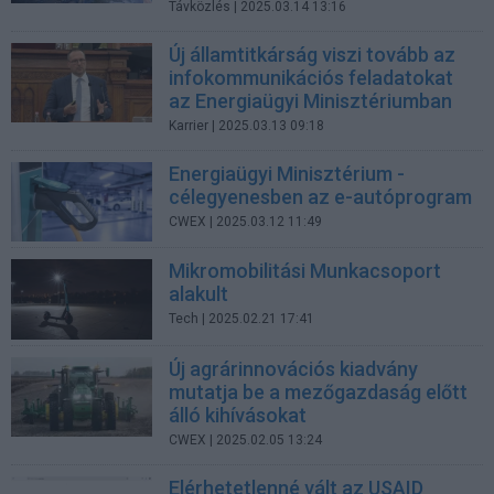
Távközlés
| 2025.03.14 13:16
Új államtitkárság viszi tovább az
infokommunikációs feladatokat
az Energiaügyi Minisztériumban
Karrier
| 2025.03.13 09:18
Energiaügyi Minisztérium -
célegyenesben az e-autóprogram
CWEX
| 2025.03.12 11:49
Mikromobilitási Munkacsoport
alakult
Tech
| 2025.02.21 17:41
Új agrárinnovációs kiadvány
mutatja be a mezőgazdaság előtt
álló kihívásokat
CWEX
| 2025.02.05 13:24
Elérhetetlenné vált az USAID