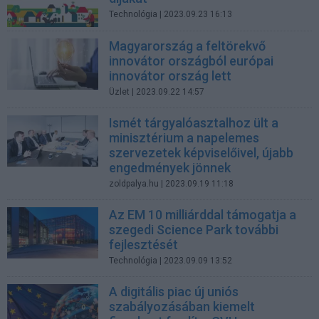
Technológia
| 2023.09.23 16:13
Magyarország a feltörekvő
innovátor országból európai
innovátor ország lett
Üzlet
| 2023.09.22 14:57
Ismét tárgyalóasztalhoz ült a
minisztérium a napelemes
szervezetek képviselőivel, újabb
engedmények jönnek
zoldpalya.hu
| 2023.09.19 11:18
Az EM 10 milliárddal támogatja a
szegedi Science Park további
fejlesztését
Technológia
| 2023.09.09 13:52
A digitális piac új uniós
szabályozásában kiemelt