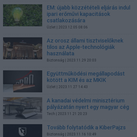
EM: újabb közzétételi eljárás indul
ipari erőművi kapacitások
csatlakozására
Üzlet
| 2023.12.05 08:06
Az orosz állami tisztviselőknek
tilos az Apple-technológiák
használata
Biztonság
| 2023.11.29 20:03
Együttműködési megállapodást
kötött a KIM és az MKIK
Üzlet
| 2023.11.27 14:43
A kanadai védelmi minisztérium
pályázatán nyert egy magyar cég
Tech
| 2023.11.21 20:23
Tovább folytatódik a KiberPajzs
Biztonság
| 2023.11.16 10:49