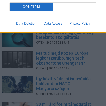
Karrier
| 2024.06.30 10:40
CONFIRM
Távozik Csák János a Kulturális
és Innovációs Minisztérium éléről
Üzlet
| 2024.06.10 10:46
Data Deletion
Data Access
Privacy Policy
IM: újraindult a megújult E-cég
betekintő szolgáltatás
CWEX
| 2024.05.22 19:45
Mit tud majd Közép-Európa
legkorszerűbb, high-tech
okosbörtöne Csengeren?
CT Print
| 2024.05.14 09:45
Így bővíti védelmi innovációs
hálózatát a NATO
Magyarországon
CT Print
| 2024.05.13 16:31
30 milliárd forint támogatást