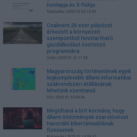
honlapja és X-fiókja
Távközlés
| 2025.02.02 15:00
Csaknem 26 ezer pályázat
érkezett a környezeti
szempontból fenntartható
gazdálkodást ösztönző
programokra
Üzlet
| 2025.01.21 11:50
Magyarország történetének egyik
legkomplexebb állami informatikai
szakrendszeri átállásának
lehetünk szemtanúi
CIO
| 2025.01.15 09:06
Megtiltaná a brit kormány, hogy
állami intézmények zsarolóvírust
használó kibertámadóknak
fizessenek
Biztonság
| 2025.01.14 09:42