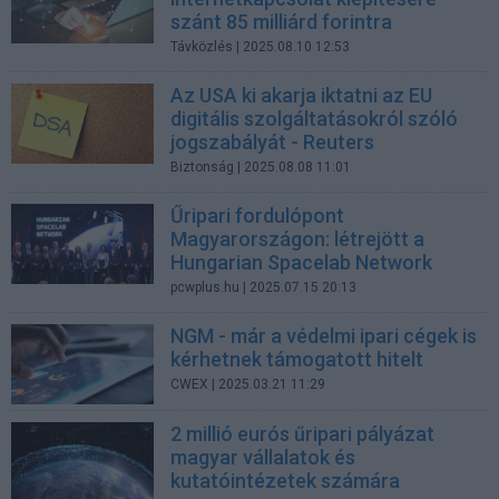
szánt 85 milliárd forintra
Távközlés
| 2025.08.10 12:53
Az USA ki akarja iktatni az EU
digitális szolgáltatásokról szóló
jogszabályát - Reuters
Biztonság
| 2025.08.08 11:01
Űripari fordulópont
Magyarországon: létrejött a
Hungarian Spacelab Network
pcwplus.hu
| 2025.07.15 20:13
NGM - már a védelmi ipari cégek is
kérhetnek támogatott hitelt
CWEX
| 2025.03.21 11:29
2 millió eurós űripari pályázat
magyar vállalatok és
kutatóintézetek számára