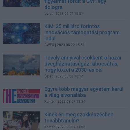
figyelmet fordít a GVH egy
dologra
Üzlet
| 2023.09.07 15:51
KIM: 35 milliárd forintos
innovációs támogatási program
indul
CWEX
| 2023.08.22 15:51
Tavaly annyival csökkent a hazai
üvegházhatásúgáz-kibocsátás,
hogy közel a 2030-as cél
Üzlet
| 2023.08.08 10:14
Egyre több magyar egyetem kerül
a világ élvonalába
Karrier
| 2023.08.07 13:34
Kinek éri meg szakképzésben
továbbtanulni?
Karrier
| 2023.08.07 11:56