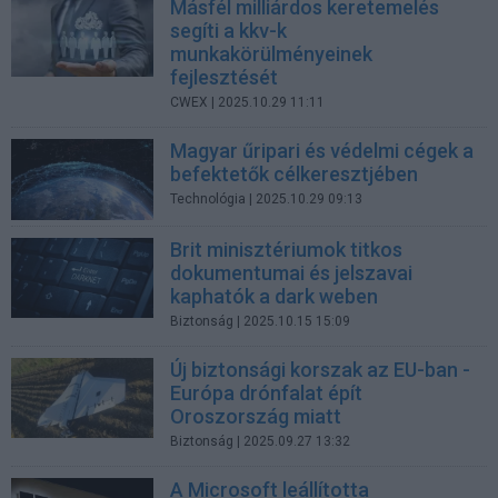
Másfél milliárdos keretemelés
segíti a kkv-k
munkakörülményeinek
fejlesztését
CWEX
| 2025.10.29 11:11
Magyar űripari és védelmi cégek a
befektetők célkeresztjében
Technológia
| 2025.10.29 09:13
Brit minisztériumok titkos
dokumentumai és jelszavai
kaphatók a dark weben
Biztonság
| 2025.10.15 15:09
Új biztonsági korszak az EU-ban -
Európa drónfalat épít
Oroszország miatt
Biztonság
| 2025.09.27 13:32
A Microsoft leállította