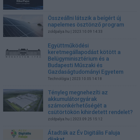
Összeállni látszik a beígért új
napelemes ösztönző program
zoldpalya.hu
| 2023.10.09 14:33
Együttműködési
keretmegállapodást kötött a
Belügyminisztérium és a
Budapesti Műszaki és
Gazdaságtudományi Egyetem
Technológia
| 2023.10.05 14:18
Tényleg megnehezíti az
akkumulátorgyárak
számonkérhetőségét a
csütörtökön kihirdetett rendelet?
zoldpalya.hu
| 2023.09.25 15:12
Átadták az Év Digitális Faluja
díjakat