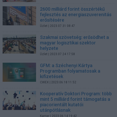
2600 milliárd forint összértékű
fejlesztés az energiaszuverenitás
erősítésére
Üzlet
| 2023.07.31 08:47
Szakmai szövetség: erősödhet a
magyar logisztikai szektor
helyzete
Üzlet
| 2023.07.24 17:58
GFM: a Széchenyi Kártya
Programban folyamatosak a
kifizetések
CWEX
| 2023.06.18 11:52
Kooperatív Doktori Program: több
mint 5 milliárd forint támogatás a
piacorientált kutatói
utánpótlásnak
Karrier
| 2023.06.14 19:42