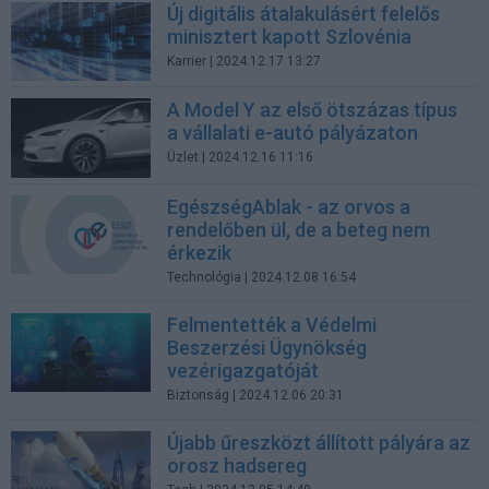
Új digitális átalakulásért felelős
minisztert kapott Szlovénia
Karrier
| 2024.12.17 13:27
A Model Y az első ötszázas típus
a vállalati e-autó pályázaton
Üzlet
| 2024.12.16 11:16
EgészségAblak - az orvos a
rendelőben ül, de a beteg nem
érkezik
Technológia
| 2024.12.08 16:54
Felmentették a Védelmi
Beszerzési Ügynökség
vezérigazgatóját
Biztonság
| 2024.12.06 20:31
Újabb űreszközt állított pályára az
orosz hadsereg