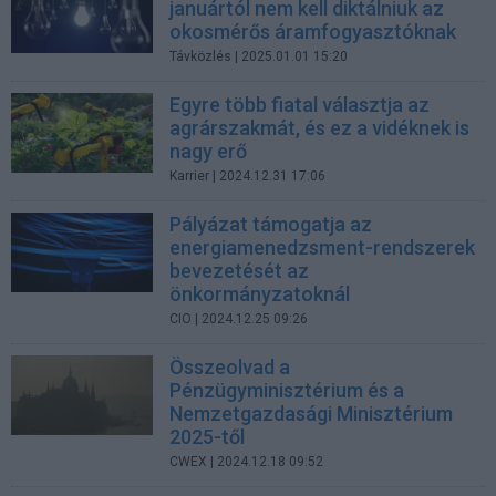
januártól nem kell diktálniuk az
okosmérős áramfogyasztóknak
Távközlés
| 2025.01.01 15:20
Egyre több fiatal választja az
agrárszakmát, és ez a vidéknek is
nagy erő
Karrier
| 2024.12.31 17:06
Pályázat támogatja az
energiamenedzsment-rendszerek
bevezetését az
önkormányzatoknál
CIO
| 2024.12.25 09:26
Összeolvad a
Pénzügyminisztérium és a
Nemzetgazdasági Minisztérium
2025-től
CWEX
| 2024.12.18 09:52