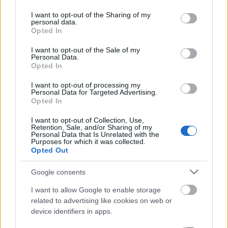
services and may gather and store information including but
CWEX
| 2024.11.09 11:08
not limited to your visit or usage behaviour. You may click to
I want to opt-out of the Sharing of my
personal data.
Megújul az Országos
grant or deny consent to Google and its third-party tags to
Opted In
Légszennyezettségi Mérőhálózat
use your data for below specified purposes in below Google
consent section.
Technológia
| 2024.10.29 15:31
I want to opt-out of the Sale of my
Personal Data.
Opted In
ConTech Konferencia - Digitális
átállás az egyik leginkább fizikai
I want to opt-out of processing my
iparágban
Personal Data for Targeted Advertising.
Opted In
CWEX
| 2024.10.11 14:31
I want to opt-out of Collection, Use,
Kína óvatosságra szólította fel
Retention, Sale, and/or Sharing of my
Personal Data that Is Unrelated with the
állampolgárait a tajvani
Purposes for which it was collected.
kibertámadásokkal szemben
Opted Out
Biztonság
| 2024.09.23 12:29
Google consents
KIM: mostantól a hallgatók is
I want to allow Google to enable storage
részt vesznek a Neptun
related to advertising like cookies on web or
fejlesztésében
device identifiers in apps.
Technológia
| 2024.09.01 20:34