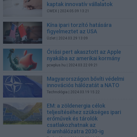
kaptak innovatív vállalatok
CWEX
| 2024.05.09 13:21
Kína ipari torzító hatására
figyelmeztet az USA
Üzlet
| 2024.03.29 13:09
Óriási pert akasztott az Apple
nyakába az amerikai kormány
pcwplus.hu
| 2024.03.22 09:21
Magyarországon bővíti védelmi
innovációs hálózatát a NATO
Technológia
| 2024.03.19 15:22
EM: a zöldenergia célok
teljesítéséhez szükséges ipari
erőművek és tárolók
csatlakozhatnak az
áramhálózatra 2030-ig