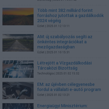
Több mint 382 milliárd forint
forráshoz jutottak a gazdálkodók
2024 végéig
Üzlet
| 2025.01.12 13:11
AM: új szabályozás segíti az
önkéntes integrációkat a
mezőgazdaságban
Üzlet
| 2025.01.10 15:31
Létrejött a Vízgazdálkodási
Tárcaközi Bizottság
Technológia
| 2025.01.02 15:32
EM: az újévben célegyenesbe
fordul a vállalati e-autó program
Üzlet
| 2025.01.02 13:21
Energiaügyi Minisztérium: