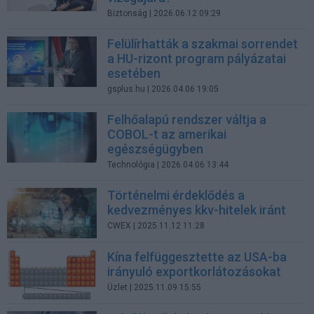
Biztonság
| 2026.06.12 09:29
Felülírhatták a szakmai sorrendet
a HU-rizont program pályázatai
esetében
gsplus.hu
| 2026.04.06 19:05
Felhőalapú rendszer váltja a
COBOL-t az amerikai
egészségügyben
Technológia
| 2026.04.06 13:44
Történelmi érdeklődés a
kedvezményes kkv-hitelek iránt
CWEX
| 2025.11.12 11:28
Kína felfüggesztette az USA-ba
irányuló exportkorlátozásokat
Üzlet
| 2025.11.09 15:55