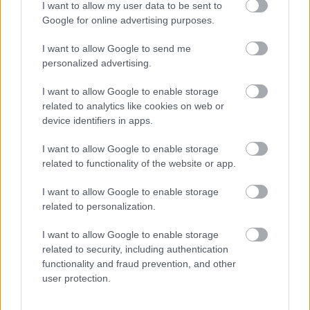
I want to allow my user data to be sent to
Illegális időjárás-állomások
Google for online advertising purposes.
kémkednek Kínában
Távközlés
| 2024.08.21 13:07
I want to allow Google to send me
personalized advertising.
Durva hamisítványnak tartja az
atomerőmű feladásáról szóló
I want to allow Google to enable storage
deepfake videót Moszkva
related to analytics like cookies on web or
Technológia
| 2024.08.11 15:40
device identifiers in apps.
Az MVM korrigálja az igazolt
I want to allow Google to enable storage
mikrovállalkozások gáz- és
related to functionality of the website or app.
áramszámláit
I want to allow Google to enable storage
CWEX
| 2024.08.07 17:11
related to personalization.
Turi Ferenc a HungaroControl új
vezérigazgatója
I want to allow Google to enable storage
related to security, including authentication
Karrier
| 2024.08.02 09:55
functionality and fraud prevention, and other
user protection.
Varga-Bajusz Veronika a KIM új
államtitkára