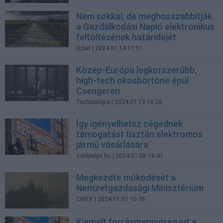
Nem sokkal, de meghosszabbítják
a Gazdálkodási Napló elektronikus
feltöltésének határidejét
Üzlet
| 2024.01.14 11:51
Közép-Európa legkorszerűbb,
high-tech okosbörtöne épül
Csengeren
Technológia
| 2024.01.13 16:26
Így igényelhetsz cégednek
támogatást tisztán elektromos
jármű vásárlására
zoldpalya.hu
| 2024.01.08 16:41
Megkezdte működését a
Nemzetgazdasági Minisztérium
CWEX
| 2024.01.01 10:36
Kiemelt forrásmennyiség jut a