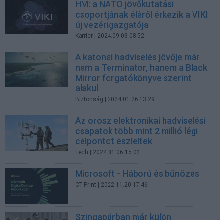
HM: a NATO jövőkutatási
csoportjának éléről érkezik a VIKI
új vezérigazgatója
Karrier
| 2024.09.03 08:52
A katonai hadviselés jövője már
nem a Terminator, hanem a Black
Mirror forgatókönyve szerint
alakul
Biztonság
| 2024.01.26 13:29
Az orosz elektronikai hadviselési
csapatok több mint 2 millió légi
célpontot észleltek
Tech
| 2024.01.06 15:02
Microsoft - Háború és bűnözés
CT Print
| 2022.11.20 17:46
Szingapúrban már külön