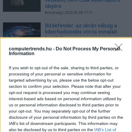
idejére
Biztonság
| 2022.06.08 17:11
Bitdefender: az ukrán válság a
kiberhadviselés vörös vonalait
teszteli
Biztonság
| 2022.04.06 13:00
computertrends.hu -
Do Not Process My Personal
Information
Goldman Sachs: az orosz
kibertámadások pusztító
If you wish to opt-out of the sale, sharing to third parties, or
gazdasági károkat okozhatnak
processing of your personal or sensitive information for
Üzlet
| 2022.03.09 19:02
targeted advertising by us, please use the below opt-out
section to confirm your selection. Please note that after your
A Gambit harci drón új korszakot
opt-out request is processed you may continue seeing
nyit a légi hadviselésben
interest-based ads based on personal information utilized by
Biztonság
| 2022.03.07 18:52
us or personal information disclosed to third parties prior to
your opt-out. You may separately opt-out of the further
Itt az orosz lopakodó hadihajó-
disclosure of your personal information by third parties on the
tengeralattjáró hibrid
IAB’s list of downstream participants. This information may
Tech
| 2022.02.12 18:11
also be disclosed by us to third parties on the
IAB’s List of