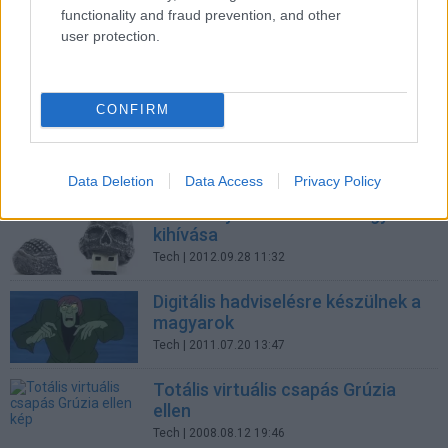
functionality and fraud prevention, and other
Nyíltan vádolja Kínát az amerikai
user protection.
kormány
Biztonság
| 2013.05.07 19:30
CONFIRM
Célpontok vagy járulékos
veszteségek a vállalatok?
Biztonság
| 2013.02.01 13:50
Data Deletion
Data Access
Privacy Policy
ITBN: a cyberhadviselés nagy
kihívása
Tech
| 2012.09.28 11:32
Digitális hadviselésre készülnek a
magyarok
Tech
| 2011.07.20 13:47
Totális virtuális csapás Grúzia
ellen
Tech
| 2008.08.12 19:46