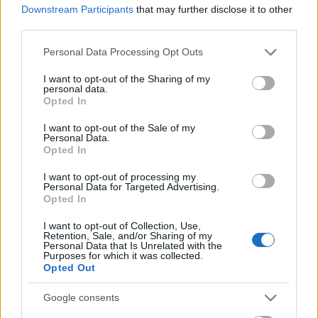
Downstream Participants
that may further disclose it to other
Oroszország: megkezdődött a III.
third parties.
világháború
Please note that this website/app uses one or more Google
Personal Data Processing Opt Outs
Technológia
| 2021.12.19 10:25
services and may gather and store information including but
not limited to your visit or usage behaviour. You may click to
I want to opt-out of the Sharing of my
Átvették az okleveleket az első
personal data.
grant or deny consent to Google and its third-party tags to
magyar "űrkatonák" Debrecenben
Opted In
use your data for below specified purposes in below Google
Karrier
| 2021.05.06 16:27
consent section.
I want to opt-out of the Sale of my
Personal Data.
Riadót fújt az USA, miután
Opted In
amerikai földön érte a nemzetet
irányított energiájú támadás
I want to opt-out of processing my
Personal Data for Targeted Advertising.
Technológia
| 2021.05.02 17:48
Opted In
Új katonai doktrina a
I want to opt-out of Collection, Use,
Retention, Sale, and/or Sharing of my
kiberhadviselésben?
Personal Data that Is Unrelated with the
Purposes for which it was collected.
Biztonság
| 2021.03.02 11:05
Opted Out
IT-biztonság: háború hadüzenet
Google consents
nélkül
Biztonság
| 2016.01.18 08:00