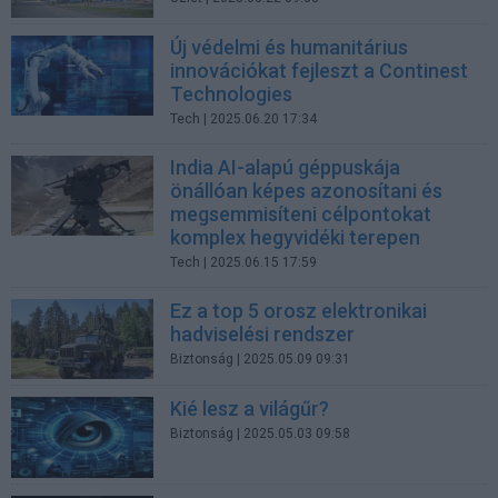
Új védelmi és humanitárius
innovációkat fejleszt a Continest
Technologies
Tech
| 2025.06.20 17:34
India AI-alapú géppuskája
önállóan képes azonosítani és
megsemmisíteni célpontokat
komplex hegyvidéki terepen
Tech
| 2025.06.15 17:59
Ez a top 5 orosz elektronikai
hadviselési rendszer
Biztonság
| 2025.05.09 09:31
Kié lesz a világűr?
Biztonság
| 2025.05.03 09:58