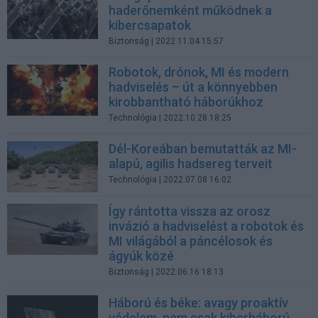
haderőnemként működnek a
kibercsapatok
Biztonság
| 2022.11.04 15:57
Robotok, drónok, MI és modern
hadviselés – út a könnyebben
kirobbantható háborúkhoz
Technológia
| 2022.10.28 18:25
Dél-Koreában bemutatták az MI-
alapú, agilis hadsereg terveit
Technológia
| 2022.07.08 16:02
Így rántotta vissza az orosz
invázió a hadviselést a robotok és
MI világából a páncélosok és
ágyúk közé
Biztonság
| 2022.06.16 18:13
Háború és béke: avagy proaktív
védelem, nem csak kiberháború