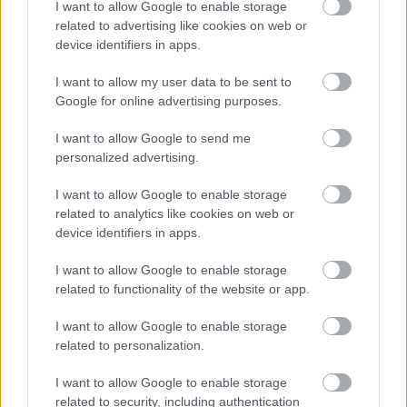
I want to allow Google to enable storage
related to advertising like cookies on web or
Új amerikai kiberstratágia
device identifiers in apps.
Biztonság
| 2015.04.26 16:03
I want to allow my user data to be sent to
Google for online advertising purposes.
"Ne rettegjünk fűtől-fától, féljünk
módszeresen…"
I want to allow Google to send me
personalized advertising.
Üzlet
| 2013.11.20 12:04
I want to allow Google to enable storage
Elektronikus hadviselésre
related to analytics like cookies on web or
készülnek a lengyelek
device identifiers in apps.
Biztonság
| 2013.11.16 17:04
I want to allow Google to enable storage
A nép ellenségeit támadják a kínai
related to functionality of the website or app.
hackerek
Biztonság
| 2013.07.11 16:30
I want to allow Google to enable storage
related to personalization.
Kiberháborúra készül Kína
Biztonság
| 2013.05.30 19:30
I want to allow Google to enable storage
related to security, including authentication