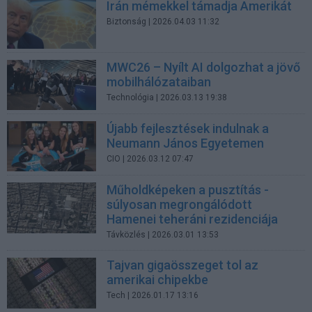
Irán mémekkel támadja Amerikát
Biztonság
| 2026.04.03 11:32
MWC26 – Nyílt AI dolgozhat a jövő
mobilhálózataiban
Technológia
| 2026.03.13 19:38
Újabb fejlesztések indulnak a
Neumann János Egyetemen
CIO
| 2026.03.12 07:47
Műholdképeken a pusztítás -
súlyosan megrongálódott
Hamenei teheráni rezidenciája
Távközlés
| 2026.03.01 13:53
Tajvan gigaösszeget tol az
amerikai chipekbe
Tech
| 2026.01.17 13:16