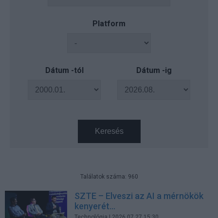
Platform
Dátum -tól
Dátum -ig
Keresés
Találatok száma: 960
SZTE – Elveszi az AI a mérnökök
kenyerét...
Technológia
| 2026.07.27 15:30