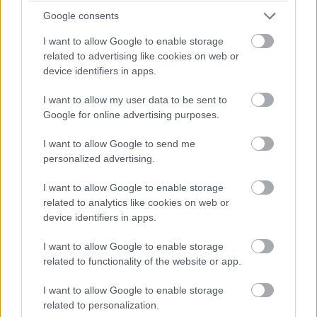
Oroszország előnyben van az
USA-val szemben
Google consents
Technológia
| 2025.02.09 15:08
I want to allow Google to enable storage
related to advertising like cookies on web or
Vége a játéknak - Bevált a NAV
device identifiers in apps.
újfajta, elemző-ellenőrző
módszere, mindent látnak
I want to allow my user data to be sent to
Technológia
| 2025.02.09 13:03
Google for online advertising purposes.
Bombaként robbant a WikiLeaks
I want to allow Google to send me
újabb leleplezése a USAID
personalized advertising.
tevékenységéről
Biztonság
| 2025.02.09 11:49
I want to allow Google to enable storage
related to analytics like cookies on web or
Musk szerint az USAID
device identifiers in apps.
biofegyver-kutatást
finanszírozott
I want to allow Google to enable storage
related to functionality of the website or app.
Biztonság
| 2025.02.03 09:20
I want to allow Google to enable storage
Mégis mit (t)akar Trump Stargate
related to personalization.
projektje?