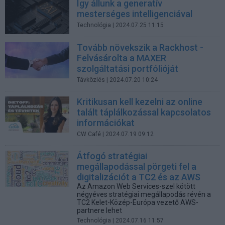
Így állunk a generatív
mesterséges intelligenciával
Technológia
| 2024.07.25 11:15
Tovább növekszik a Rackhost -
Felvásárolta a MAXER
szolgáltatási portfólióját
Távközlés
| 2024.07.20 10:24
Kritikusan kell kezelni az online
talált táplálkozással kapcsolatos
információkat
CW Café
| 2024.07.19 09:12
Átfogó stratégiai
megállapodással pörgeti fel a
digitalizációt a TC2 és az AWS
Az Amazon Web Services-szel kötött
négyéves stratégiai megállapodás révén a
TC2 Kelet-Közép-Európa vezető AWS-
partnere lehet
Technológia
| 2024.07.16 11:57