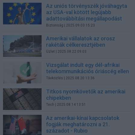
Az uniós törvényszék jóváhagyta
az USA-val kötött legújabb
adattovábbítási megállapodást
Biztonság
| 2025.09.03 15:23
Amerikai vállalatok az orosz
rakéták célkeresztjében
Üzlet
| 2025.08.22 09:03
Vizsgálat indult egy dél-afrikai
telekommunikációs óriáscég ellen
Távközlés
| 2025.08.20 13:36
Titkos nyomkövetők az amerikai
chipekben
Tech
| 2025.08.14 13:51
Az amerikai-kínai kapcsolatok
fogják meghatározni a 21.
századot - Rubio