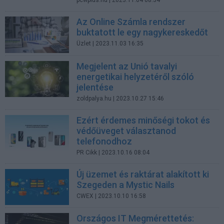
pcwplus.hu
| 2023.11.04 08:34
Az Online Számla rendszer
buktatott le egy nagykereskedőt
Üzlet
| 2023.11.03 16:35
Megjelent az Unió tavalyi
energetikai helyzetéről szóló
jelentése
zoldpalya.hu
| 2023.10.27 15:46
Ezért érdemes minőségi tokot és
védőüveget választanod
telefonodhoz
PR Cikk
| 2023.10.16 08:04
Új üzemet és raktárat alakított ki
Szegeden a Mystic Nails
CWEX
| 2023.10.10 16:58
Országos IT Megmérettetés: