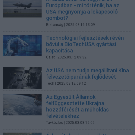
Európában - mi történik, ha az
USA megnyomja a lekapcsoló
gombot?
Biztonság
| 2025.03.16 13:09
Technológiai fejlesztések révén
bővül a BioTechUSA gyártási
kapacitása
Üzlet
| 2025.03.12 09:32
Az USA nem tudja megállítani Kína
félvezetőiparának fejlődését
Tech
| 2025.03.12 09:12
Az Egyesült Államok
felfüggesztette Ukrajna
hozzáférését a műholdas
felvételekhez
Távközlés
| 2025.03.08 19:09