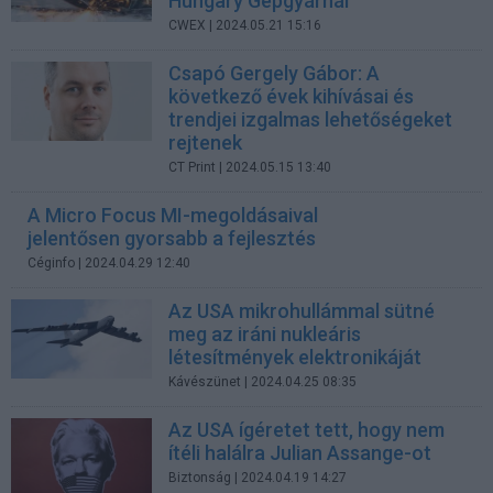
Hungary Gépgyárnál
CWEX
| 2024.05.21 15:16
Csapó Gergely Gábor: A
következő évek kihívásai és
trendjei izgalmas lehetőségeket
rejtenek
CT Print
| 2024.05.15 13:40
A Micro Focus MI-megoldásaival
jelentősen gyorsabb a fejlesztés
Céginfo
| 2024.04.29 12:40
Az USA mikrohullámmal sütné
meg az iráni nukleáris
létesítmények elektronikáját
Kávészünet
| 2024.04.25 08:35
Az USA ígéretet tett, hogy nem
ítéli halálra Julian Assange-ot
Biztonság
| 2024.04.19 14:27