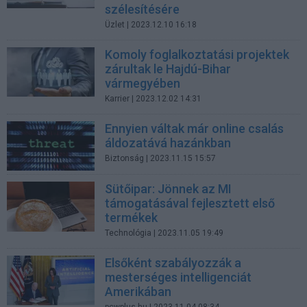
szélesítésére
Üzlet
| 2023.12.10 16:18
Komoly foglalkoztatási projektek
zárultak le Hajdú-Bihar
vármegyében
Karrier
| 2023.12.02 14:31
Ennyien váltak már online csalás
áldozatává hazánkban
Biztonság
| 2023.11.15 15:57
Sütőipar: Jönnek az MI
támogatásával fejlesztett első
termékek
Technológia
| 2023.11.05 19:49
Elsőként szabályozzák a
mesterséges intelligenciát
Amerikában