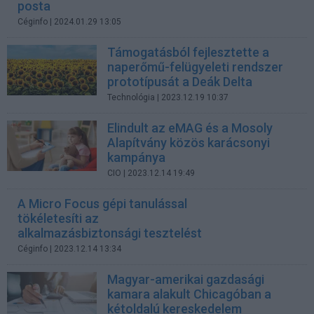
posta
Céginfo
| 2024.01.29 13:05
Támogatásból fejlesztette a
naperőmű-felügyeleti rendszer
prototípusát a Deák Delta
Technológia
| 2023.12.19 10:37
Elindult az eMAG és a Mosoly
Alapítvány közös karácsonyi
kampánya
CIO
| 2023.12.14 19:49
A Micro Focus gépi tanulással
tökéletesíti az
alkalmazásbiztonsági tesztelést
Céginfo
| 2023.12.14 13:34
Magyar-amerikai gazdasági
kamara alakult Chicagóban a
kétoldalú kereskedelem