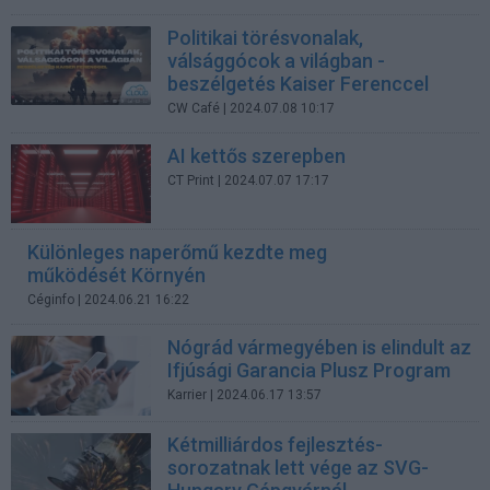
Politikai törésvonalak,
válsággócok a világban -
beszélgetés Kaiser Ferenccel
CW Café
| 2024.07.08 10:17
AI kettős szerepben
CT Print
| 2024.07.07 17:17
Különleges naperőmű kezdte meg
működését Környén
Céginfo
| 2024.06.21 16:22
Nógrád vármegyében is elindult az
Ifjúsági Garancia Plusz Program
Karrier
| 2024.06.17 13:57
Kétmilliárdos fejlesztés-
sorozatnak lett vége az SVG-