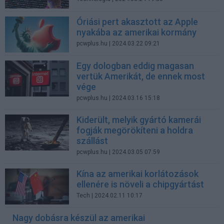
Óriási pert akasztott az Apple
nyakába az amerikai kormány
pcwplus.hu
| 2024.03.22 09:21
Egy dologban eddig magasan
vertük Amerikát, de ennek most
vége
pcwplus.hu
| 2024.03.16 15:18
Kiderült, melyik gyártó kamerái
fogják megörökíteni a holdra
szállást
pcwplus.hu
| 2024.03.05 07:59
Kína az amerikai korlátozások
ellenére is növeli a chipgyártást
Tech
| 2024.02.11 10:17
Nagy dobásra készül az amerikai