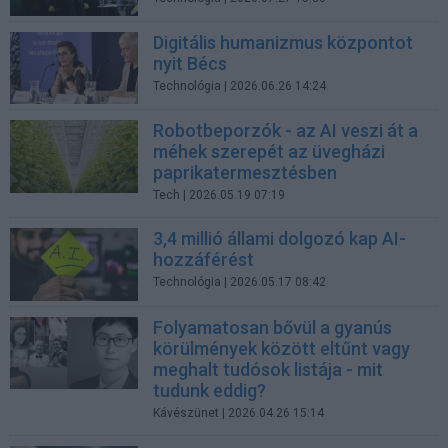
Digitális humanizmus központot
nyit Bécs
Technológia
| 2026.06.26 14:24
Robotbeporzók - az AI veszi át a
méhek szerepét az üvegházi
paprikatermesztésben
Tech
| 2026.05.19 07:19
3,4 millió állami dolgozó kap AI-
hozzáférést
Technológia
| 2026.05.17 08:42
Folyamatosan bővül a gyanús
körülmények között eltűnt vagy
meghalt tudósok listája - mit
tudunk eddig?
Kávészünet
| 2026.04.26 15:14