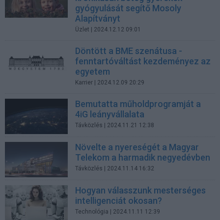
gyógyulását segítő Mosoly
Alapítványt
Üzlet
| 2024.12.12 09:01
Döntött a BME szenátusa -
fenntartóváltást kezdeményez az
egyetem
Karrier
| 2024.12.09 20:29
Bemutatta műholdprogramját a
4iG leányvállalata
Távközlés
| 2024.11.21 12:38
Növelte a nyereségét a Magyar
Telekom a harmadik negyedévben
Távközlés
| 2024.11.14 16:32
Hogyan válasszunk mesterséges
intelligenciát okosan?
Technológia
| 2024.11.11 12:39