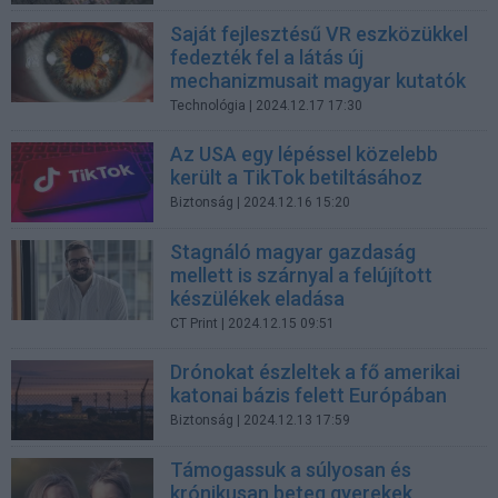
Saját fejlesztésű VR eszközükkel
fedezték fel a látás új
mechanizmusait magyar kutatók
Technológia
| 2024.12.17 17:30
Az USA egy lépéssel közelebb
került a TikTok betiltásához
Biztonság
| 2024.12.16 15:20
Stagnáló magyar gazdaság
mellett is szárnyal a felújított
készülékek eladása
CT Print
| 2024.12.15 09:51
Drónokat észleltek a fő amerikai
katonai bázis felett Európában
Biztonság
| 2024.12.13 17:59
Támogassuk a súlyosan és
krónikusan beteg gyerekek