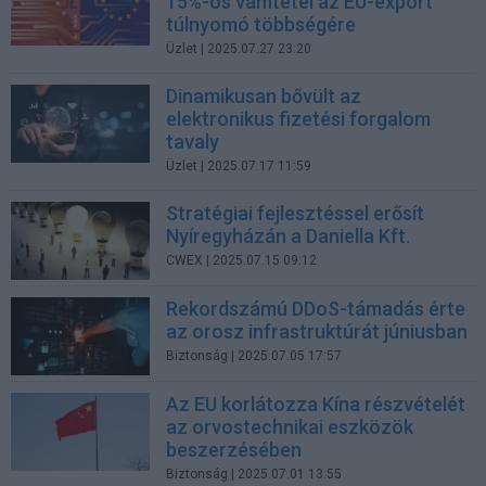
15%-os vámtétel az EU-export
túlnyomó többségére
Üzlet
| 2025.07.27 23:20
Dinamikusan bővült az
elektronikus fizetési forgalom
tavaly
Üzlet
| 2025.07.17 11:59
Stratégiai fejlesztéssel erősít
Nyíregyházán a Daniella Kft.
CWEX
| 2025.07.15 09:12
Rekordszámú DDoS-támadás érte
az orosz infrastruktúrát júniusban
Biztonság
| 2025.07.05 17:57
Az EU korlátozza Kína részvételét
az orvostechnikai eszközök
beszerzésében
Biztonság
| 2025.07.01 13:55