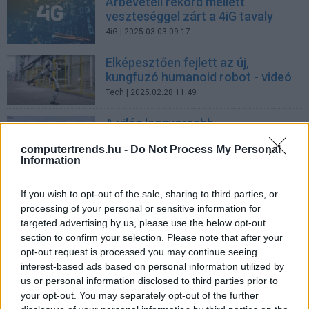
Árbevételi rekord mellett
veszteséggel zárt a 4iG tavaly
4iG
| 2025.03.03 09:17
Elképesztően fejlett az új,
kungfuzó humanoid robot - videó
Tech
| 2025.02.28 11:49
A világ leggyorsabb
szuperszámítógépe állt üzembe
computertrends.hu -
Do Not Process My Personal
az USA nukleáris arzenáljának
Information
védelmére
Tech
| 2025.02.19 15:55
If you wish to opt-out of the sale, sharing to third parties, or
processing of your personal or sensitive information for
Afrika - A fordulópont az USA és
targeted advertising by us, please use the below opt-out
Kína chipversenyében
section to confirm your selection. Please note that after your
Tech
| 2025.02.19 11:47
opt-out request is processed you may continue seeing
interest-based ads based on personal information utilized by
Űripari együttműködésről
us or personal information disclosed to third parties prior to
állapodott meg a 4iG és az
your opt-out. You may separately opt-out of the further
amerikai az Axiom Space