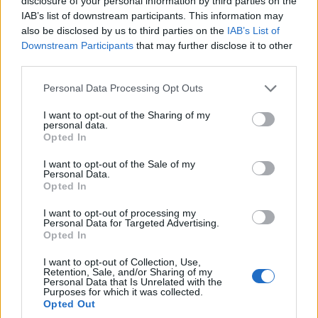
disclosure of your personal information by third parties on the
4iG
| 2025.02.17 19:41
IAB’s list of downstream participants. This information may
also be disclosed by us to third parties on the
IAB’s List of
Üzleti adatfelhővel növeli a
Downstream Participants
that may further disclose it to other
vállalati AI erejét az SAP
third parties.
CIO
| 2025.02.13 17:14
Please note that this website/app uses one or more Google
Personal Data Processing Opt Outs
services and may gather and store information including but
Újfajta hajtóművet fejlesztettek ki
not limited to your visit or usage behaviour. You may click to
I want to opt-out of the Sharing of my
a Roszatom szakemberei a távoli
personal data.
grant or deny consent to Google and its third-party tags to
űrutazásokhoz
Opted In
use your data for below specified purposes in below Google
Technológia
| 2025.02.12 11:41
consent section.
I want to opt-out of the Sale of my
Personal Data.
Az USA után a britek sem írják alá
Opted In
az AI-szabályozást
Biztonság
| 2025.02.11 13:13
I want to opt-out of processing my
Personal Data for Targeted Advertising.
Opted In
Százmilliós Bitcoin-vagyon lehet
egy walesi szeméttelepen
I want to opt-out of Collection, Use,
Retention, Sale, and/or Sharing of my
Tech
| 2025.02.11 11:10
Personal Data that Is Unrelated with the
Purposes for which it was collected.
Top 5 technológiai terület, ahol
Opted Out