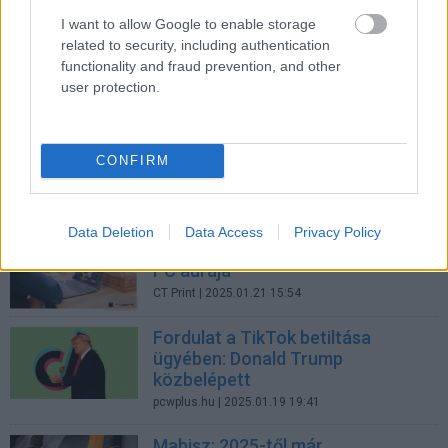
Biztonság
| 2025.02.02 17:05
I want to allow Google to enable storage
related to security, including authentication
Elérhetetlenné vált az USAID
functionality and fraud prevention, and other
honlapja és X-fiókja
user protection.
Távközlés
| 2025.02.02 15:00
Megkapta a környezethasználati
engedélyt az Eve Power debreceni
CONFIRM
akkumulátorgyára
Üzlet
| 2025.01.25 11:40
Data Deletion
Data Access
Privacy Policy
Lenovo Tech World 2024 - Az AI
PC aurája
CT Print
| 2025.01.21 15:54
Fordulat a TikTok betiltása
ügyében: Donald Trump
közbelépett
pcwplus.hu
| 2025.01.19 19:41
Mabisz: 2025-től már