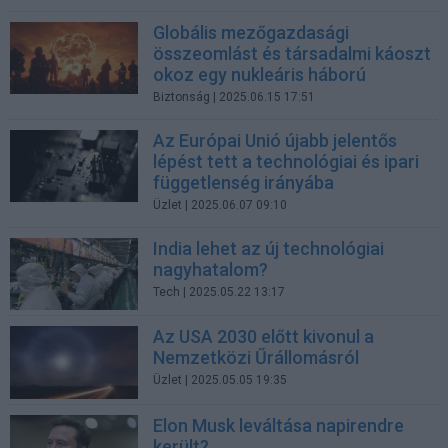
Globális mezőgazdasági
összeomlást és társadalmi káoszt
okoz egy nukleáris háború
Biztonság
| 2025.06.15 17:51
Az Európai Unió újabb jelentős
lépést tett a technológiai és ipari
függetlenség irányába
Üzlet
| 2025.06.07 09:10
India lehet az új technológiai
nagyhatalom?
Tech
| 2025.05.22 13:17
Az USA 2030 előtt kivonul a
Nemzetközi Űrállomásról
Üzlet
| 2025.05.05 19:35
Elon Musk leváltása napirendre
került?