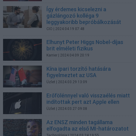
Így érdemes kicselezni a
gázlángozó kolléga 9
leggyakoribb bepróbálkozását
CIO
| 2024.04.19 07:48
Elhunyt Peter Higgs Nobel-díjas
brit elméleti fizikus
Karrier
| 2024.04.09 20:19
Kína ipari torzító hatására
figyelmeztet az USA
Üzlet
| 2024.03.29 13:09
Erőfölénnyel való visszaélés miatt
indítottak pert azt Apple ellen
Üzlet
| 2024.03.27 09:08
Az ENSZ minden tagállama
elfogadta az első MI-határozatot
Technológia
| 2024.03.24 19:55