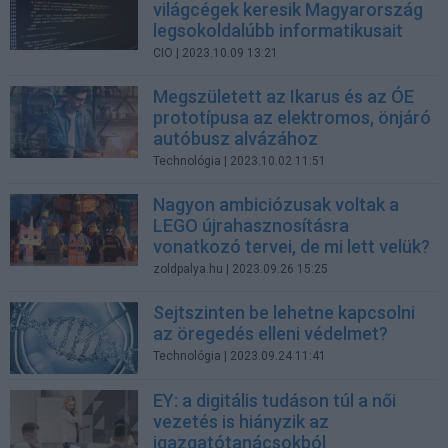
világcégek keresik Magyarország
legsokoldalúbb informatikusait
CIO
| 2023.10.09 13:21
Megszületett az Ikarus és az ÓE
prototípusa az elektromos, önjáró
autóbusz alvázához
Technológia
| 2023.10.02 11:51
Nagyon ambiciózusak voltak a
LEGO újrahasznosításra
vonatkozó tervei, de mi lett velük?
zoldpalya.hu
| 2023.09.26 15:25
Sejtszinten be lehetne kapcsolni
az öregedés elleni védelmet?
Technológia
| 2023.09.24 11:41
EY: a digitális tudáson túl a női
vezetés is hiányzik az
igazgatótanácsokból