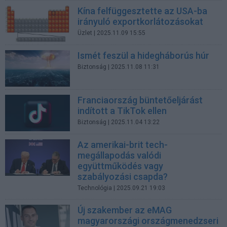
Kína felfüggesztette az USA-ba
irányuló exportkorlátozásokat
Üzlet
| 2025.11.09 15:55
Ismét feszül a hidegháborús húr
Biztonság
| 2025.11.08 11:31
Franciaország büntetőeljárást
indított a TikTok ellen
Biztonság
| 2025.11.04 13:22
Az amerikai-brit tech-
megállapodás valódi
együttműködés vagy
szabályozási csapda?
Technológia
| 2025.09.21 19:03
Új szakember az eMAG
magyarországi országmenedzseri