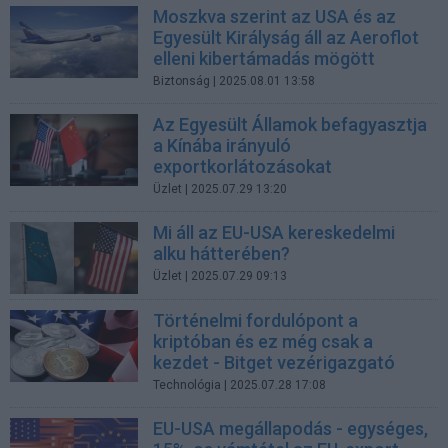
Moszkva szerint az USA és az
Egyesült Királyság áll az Aeroflot
elleni kibertámadás mögött
Biztonság
| 2025.08.01 13:58
Az Egyesült Államok befagyasztja
a Kínába irányuló
exportkorlátozásokat
Üzlet
| 2025.07.29 13:20
Mi áll az EU-USA kereskedelmi
alku hátterében?
Üzlet
| 2025.07.29 09:13
Történelmi fordulópont a
kriptóban és ez még csak a
kezdet - Bitget vezérigazgató
Technológia
| 2025.07.28 17:08
EU-USA megállapodás - egységes,