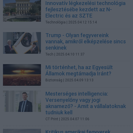
Innovatív légkezelési technológia
fejlesztésébe kezdett az N-
Electric és az SZTE
Technológia
| 2025.04.12 15:14
Trump - Olyan fegyvereink
vannak, amikről elképzelése sincs
senkinek
Tech
| 2025.04.10 11:37
Mi történhet, ha az Egyesült
Államok megtámadja Iránt?
Biztonság
| 2025.04.09 13:13
Mesterséges intelligencia:
Versenyelőny vagy jogi
aknamező? - Amit a vállalatoknak
tudniuk kell
CT Print
| 2025.04.07 11:06
Kritikus amerikai fegyverek