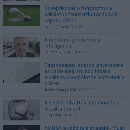
Szkeptikusak a fogyasztók a
vállalatok fenntarthatóságával
kapcsolatban
Üzlet
| 2024.11.07 12:53
A mesterséges mérnöki
intelligencia
CT Print
| 2024.10.31 17:52
Egészségügyi adatok kinyerésére
és valós idejű továbbítására
alkalmas okospólót fejlesztenek a
PTE-n
Technológia
| 2024.10.23 10:28
A CFO-k felvették a technológia
diktálta tempót
CIO
| 2024.10.14 08:50
Az USA a csőd felé száguld - Musk