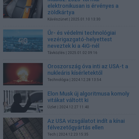
elektronikusan is érvényes a
zöldkártya
Kávészünet
| 2025.01.10 13:30
Űr- és védelmi technológiai
vezérigazgató-helyettest
neveztek ki a 4iG-nél
Távközlés
| 2025.01.02 09:16
Oroszország óva inti az USA-t a
nukleáris kísérletektől
Technológia
| 2024.12.28 13:54
Elon Musk új algoritmusa komoly
vitákat váltott ki
Üzlet
| 2024.12.27 11:40
Az USA vizsgálatot indít a kínai
félvezetőgyártás ellen
Tech
| 2024.12.23 15:35