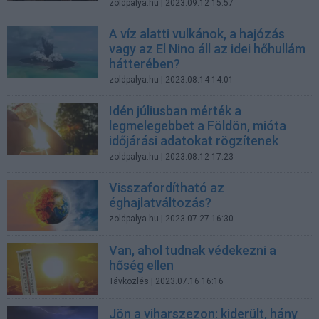
zoldpalya.hu
| 2023.09.12 15:57
A víz alatti vulkánok, a hajózás
vagy az El Nino áll az idei hőhullám
hátterében?
zoldpalya.hu
| 2023.08.14 14:01
Idén júliusban mérték a
legmelegebbet a Földön, mióta
időjárási adatokat rögzítenek
zoldpalya.hu
| 2023.08.12 17:23
Visszafordítható az
éghajlatváltozás?
zoldpalya.hu
| 2023.07.27 16:30
Van, ahol tudnak védekezni a
hőség ellen
Távközlés
| 2023.07.16 16:16
Jön a viharszezon: kiderült, hány