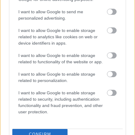
Egy világszerte tapasztalható
jelenség érte el a Balaton vizét is
I want to allow Google to send me
zoldpalya.hu
| 2024.10.06 11:15
personalized advertising.
Zsinórban 11 hónapja dőlnek meg
I want to allow Google to enable storage
globálisan a hőmérsékleti
related to analytics like cookies on web or
rekordok
device identifiers in apps.
zoldpalya.hu
| 2024.05.08 18:16
I want to allow Google to enable storage
Az európai szavazók több mint
related to functionality of the website or app.
fele szerint a klímaváltozás
korunk legégetőbb kérdése
I want to allow Google to enable storage
related to personalization.
zoldpalya.hu
| 2024.03.30 14:33
I want to allow Google to enable storage
A párizsi lehet minden idők
related to security, including authentication
legforróbb olimpiája
functionality and fraud prevention, and other
zoldpalya.hu
| 2024.02.28 16:46
user protection.
A mesterséges intelligenciát
tartja a legnagyobb veszélynek a
Világgazdasági Fórum
CONFIRM