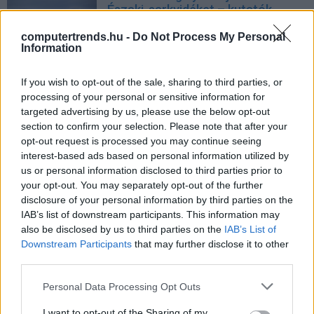
Északi-sarkvidéket – kutatók
Biztonság
| 2025.08.12 13:08
computertrends.hu -
Do Not Process My Personal
Information
A Föld óceánjai forrnak - és a
helyzet rosszabb, mint gondoltuk
If you wish to opt-out of the sale, sharing to third parties, or
Kávészünet
| 2025.08.12 09:44
processing of your personal or sensitive information for
targeted advertising by us, please use the below opt-out
A Nap elhomályosítása érdeklődés
section to confirm your selection. Please note that after your
hiányában elmarad
opt-out request is processed you may continue seeing
Technológia
| 2025.07.30 17:25
interest-based ads based on personal information utilized by
us or personal information disclosed to third parties prior to
Hannover Messe 2025 -
your opt-out. You may separately opt-out of the further
Optimizmus az okosgyárban
disclosure of your personal information by third parties on the
CT Print
| 2025.06.25 09:00
IAB’s list of downstream participants. This information may
also be disclosed by us to third parties on the
IAB’s List of
Sürgető változásokra
Downstream Participants
that may further disclose it to other
figyelmeztetnek a
third parties.
talajművelésben
Please note that this website/app uses one or more Google
Personal Data Processing Opt Outs
Tech
| 2025.06.03 09:54
services and may gather and store information including but
not limited to your visit or usage behaviour. You may click to
I want to opt-out of the Sharing of my