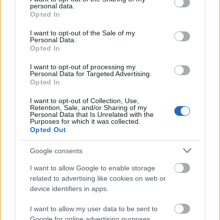
A pingvinürülék lehet a legújabb
personal data.
grant or deny consent to Google and its third-party tags to
titkos fegyver a klímaváltozás
Opted In
use your data for below specified purposes in below Google
ellen
consent section.
I want to opt-out of the Sale of my
Kávészünet
| 2025.05.25 09:04
Personal Data.
Opted In
A permafrosztból kiolvadó ősi
vírus okozta világjárványra
I want to opt-out of processing my
Personal Data for Targeted Advertising.
készítette fel a kormányokat a
Opted In
WHO
Biztonság
| 2025.04.15 13:16
I want to opt-out of Collection, Use,
Retention, Sale, and/or Sharing of my
Personal Data that Is Unrelated with the
A SUSE tanácsai az AI-rendszerek
Purposes for which it was collected.
környezetkímélőbb
Opted Out
működtetéséhez
Google consents
Céginfo
| 2025.02.11 15:52
I want to allow Google to enable storage
Forradalmi műholdas technológia
related to advertising like cookies on web or
tárta fel a nepáli pusztító árvizek
device identifiers in apps.
titkát
Távközlés
| 2024.12.07 10:01
I want to allow my user data to be sent to
Google for online advertising purposes.