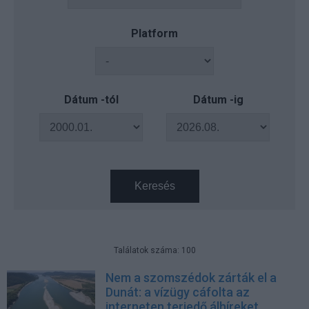
Platform
Dátum -tól
Dátum -ig
Keresés
Találatok száma: 100
Nem a szomszédok zárták el a
Dunát: a vízügy cáfolta az
interneten terjedő álhíreket