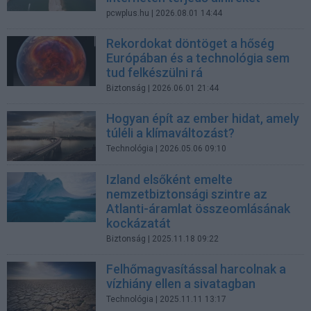
pcwplus.hu
| 2026.08.01 14:44
Rekordokat döntöget a hőség
Európában és a technológia sem
tud felkészülni rá
Biztonság
| 2026.06.01 21:44
Hogyan épít az ember hidat, amely
túléli a klímaváltozást?
Technológia
| 2026.05.06 09:10
Izland elsőként emelte
nemzetbiztonsági szintre az
Atlanti-áramlat összeomlásának
kockázatát
Biztonság
| 2025.11.18 09:22
Felhőmagvasítással harcolnak a
vízhiány ellen a sivatagban
Technológia
| 2025.11.11 13:17