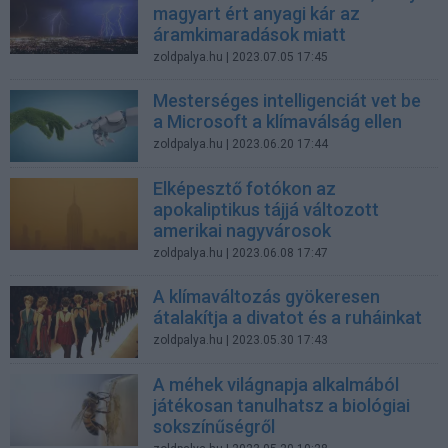
magyart ért anyagi kár az
áramkimaradások miatt
zoldpalya.hu
| 2023.07.05 17:45
Mesterséges intelligenciát vet be
a Microsoft a klímaválság ellen
zoldpalya.hu
| 2023.06.20 17:44
Elképesztő fotókon az
apokaliptikus tájjá változott
amerikai nagyvárosok
zoldpalya.hu
| 2023.06.08 17:47
A klímaváltozás gyökeresen
átalakítja a divatot és a ruháinkat
zoldpalya.hu
| 2023.05.30 17:43
A méhek világnapja alkalmából
játékosan tanulhatsz a biológiai
sokszínűségről