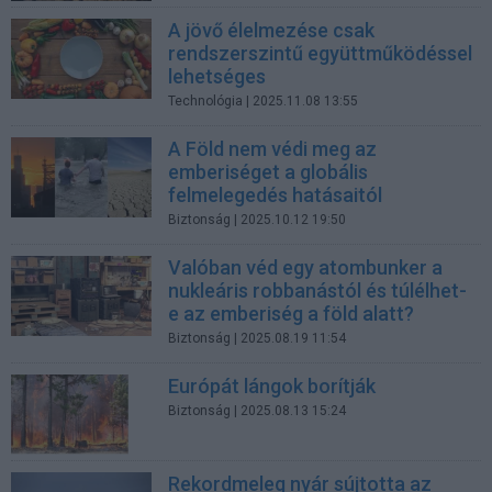
A jövő élelmezése csak
rendszerszintű együttműködéssel
lehetséges
Technológia
| 2025.11.08 13:55
A Föld nem védi meg az
emberiséget a globális
felmelegedés hatásaitól
Biztonság
| 2025.10.12 19:50
Valóban véd egy atombunker a
nukleáris robbanástól és túlélhet-
e az emberiség a föld alatt?
Biztonság
| 2025.08.19 11:54
Európát lángok borítják
Biztonság
| 2025.08.13 15:24
Rekordmeleg nyár sújtotta az