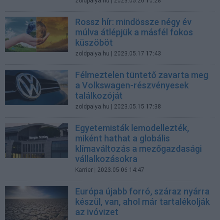
zoldpalya.hu
| 2023.05.20 10:28
Rossz hír: mindössze négy év
múlva átlépjük a másfél fokos
küszöböt
zoldpalya.hu
| 2023.05.17 17:43
Félmeztelen tüntető zavarta meg
a Volkswagen-részvényesek
találkozóját
zoldpalya.hu
| 2023.05.15 17:38
Egyetemisták lemodellezték,
miként hathat a globális
klímaváltozás a mezőgazdasági
vállalkozásokra
Karrier
| 2023.05.06 14:47
Európa újabb forró, száraz nyárra
készül, van, ahol már tartalékolják
az ivóvizet